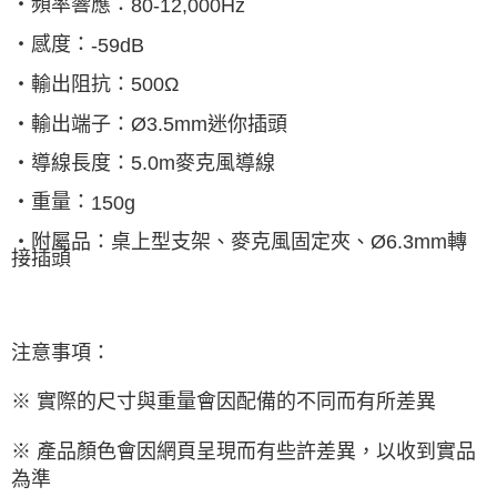
‧頻率響應：
80-12,000Hz
‧感度：
-59dB
‧輸出阻抗：
500
Ω
‧輸出端子：
Ø3.5mm
迷你插頭
‧導線長度：
5.0m
麥克風導線
‧重量：
150g
‧附屬品：桌上型支架、麥克風固定夾、
Ø6.3mm
轉
接插頭
注意事項：
※ 實際的尺寸與重量會因配備的不同而有所差異
※ 產品顏色會因網頁呈現而有些許差異，以收到實品
為準