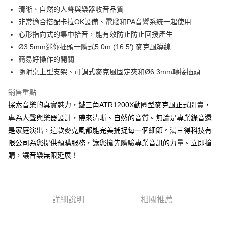
清晰、自然的人聲與樂器收音品質
非常適合搭配卡拉OK設備、電腦和PA音響系統一起使用
心形指向式的集中拾音，能有效防止防止回授產生
Ø3.5mm迷你插頭一體式5.0m (16.5') 麥克風導線
簡易好操作的開關
隨附桌上型支架、可調式麥克風固定夾和Ø6.3mm轉接插頭
銷售重點
探索音樂的真實魅力，鐵三角ATR1200X動圈型麥克風正式開賣，
專為人聲與樂器設計，帶來清晰、自然的音質。無論是專業錄音還
是家庭演出，這款麥克風都能完美捕捉每一個細節。滿三得科技有
限公司為您提供預購服務，讓您搶先體驗專業音訊的力量。立即搶
購，讓音樂無限延展！
詳細說明
相關推薦