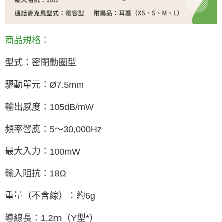
商品規格：
型式：密閉動圈型
驅動單元：
Ø7.5mm
輸出感度：
105dB/mW
頻率響應：
5
～
30,000Hz
最大入力：
100mW
輸入阻抗：
18
Ω
重量（不含線）：約
6g
導線長：
1.2
ｍ（
Y
型
*
）