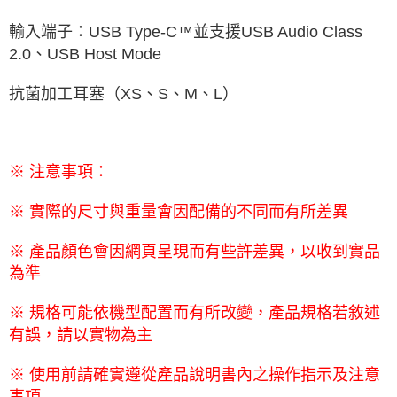
輸入端子：
USB Type-C
™並支援
USB Audio Class
2.0
、
USB Host Mode
抗菌加工耳塞（
XS
、
S
、
M
、
L
）
※ 注意事項：
※ 實際的尺寸與重量會因配備的不同而有所差異
※ 產品顏色會因網頁呈現而有些許差異，以收到實品
為準
※ 規格可能依機型配置而有所改變，產品規格若敘述
有誤，請以實物為主
※ 使用前請確實遵從產品說明書內之操作指示及注意