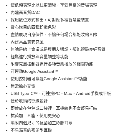
使低頻表現比以往更清晰，享受豐富的音場表現
內建高音質DAC
採用數位方式輸出，可對應多種智慧型裝置
賞心悅目的四種粉嫩色彩
盡情展現自身個性，不論任何場合都能妝點耳際
內建高品質麥克風
無論是線上會議或是與朋友通話，都能體驗良好音質
輕鬆進行播放與音量調整等功能
附麥克風控制器進行各種音樂播放的相關功能
可連動Google Assistant™
使用控制器可喚醒Google Assistant™功能
無需擔心充電
USB Type-C™，可連接PC、Mac、Android手機或平板
便於收納的導線設計
即使放在包包或口袋裡，耳機線也不會輕易打結
抗菌加工耳塞，使用更安心
隨附四個尺寸的抗菌加工矽膠耳塞
不易漏音的密閉型耳機