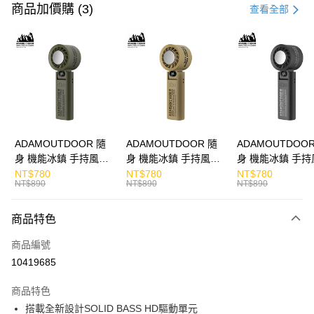
信用卡一次付款
商品加價購 (3)
查看全部
LINE Pay
Apple Pay
街口支付
悠遊付
ATM付款
ADAMOUTDOOR 隨
ADAMOUTDOOR 隨
ADAMOUTDOOR
身 機能冰鎮 手持風扇
身 機能冰鎮 手持風扇
身 機能冰鎮 手持
運送方式
掛繩
掛繩
掛繩
NT$780
NT$780
NT$780
NT$890
NT$890
NT$890
付款後全家取貨
免運費
商品特色
付款後7-11取貨
商品編號
免運費
10419685
宅配
商品特色
每筆NT$130，滿NT$399(含以上)免運費
搭載全新設計SOLID BASS HD驅動單元