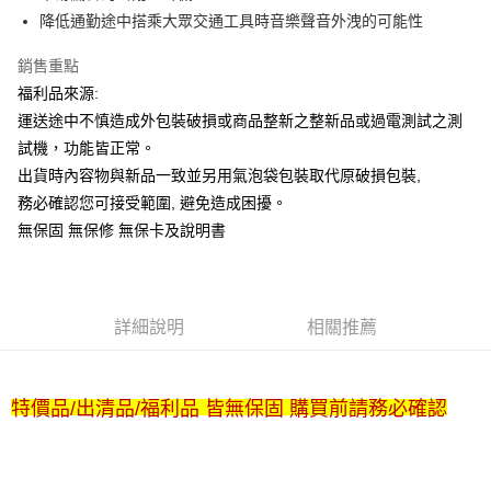
降低通勤途中搭乘大眾交通工具時音樂聲音外洩的可能性
銷售重點
福利品來源:
運送途中不慎造成外包裝破損或商品整新之整新品或過電測試之測
試機，功能皆正常。
出貨時內容物與新品一致並另用氣泡袋包裝取代原破損包裝,
務必確認您可接受範圍, 避免造成困擾。
無保固 無保修 無保卡及說明書
詳細說明
相關推薦
特價品/出清品/福利品 皆無保固 購買前請務必確認