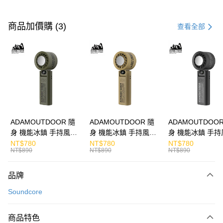
付款方式
信用卡一次付款
商品加價購 (3)
查看全部
LINE Pay
Apple Pay
街口支付
悠遊付
ATM付款
ADAMOUTDOOR 隨
ADAMOUTDOOR 隨
ADAMOUTDOOR
身 機能冰鎮 手持風扇
身 機能冰鎮 手持風扇
身 機能冰鎮 手持
運送方式
掛繩
掛繩
掛繩
NT$780
NT$780
NT$780
NT$890
NT$890
NT$890
付款後全家取貨
免運費
品牌
付款後7-11取貨
Soundcore
免運費
商品特色
宅配