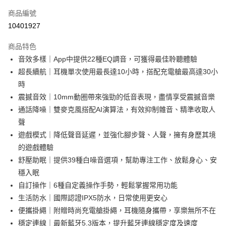
每筆NT$130，滿NT$399(含以上)免運費
商品編號
10401927
商品特色
音效多樣｜App中提供22種EQ調音，可獲得最佳聆聽體驗
超長續航｜耳機單次使用最長達10小時，搭配充電艙最高達30小
時
震撼音效｜10mm動圈帶來強勁的低音表現，盡情享受震撼音樂
通話降噪｜雙麥克風搭配AI演算法，有效抑制雜音、精準收取人
聲
遊戲模式｜降低聲音延遲，並強化腳步聲、人聲，擁有身歷其境
的遊戲體驗
舒壓助眠｜提供39種白噪音選項，幫助專注工作、放鬆身心、安
穩入眠
自訂操作｜6種自定義操作手勢，輕鬆掌握常用功能
生活防水｜國際認證IPX5防水，日常使用更安心
便攜掛繩｜附贈時尚充電艙掛繩，耳機隨身攜帶，享樂無所不在
穩定連線｜最新藍牙5.3版本，提升藍牙連線穩定度及速度