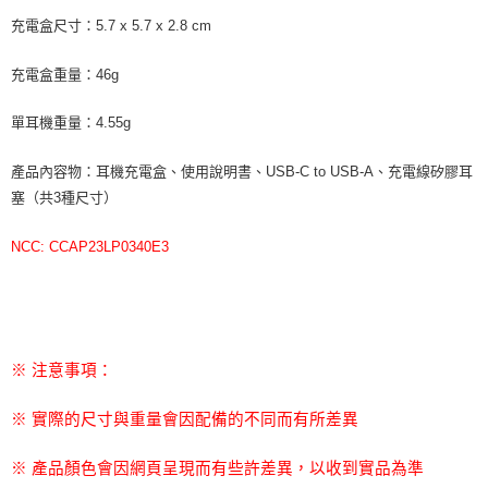
充電盒尺寸：
5.7 x 5.7 x 2.8 cm
充電盒重量：
46g
單耳機重量：
4.55g
產品內容物：耳機充電盒、使用說明書、
USB-C to USB-A
、充電線矽膠耳
塞（共
3
種尺寸
）
NCC: CCAP23LP0340E3
※ 注意事項：
※ 實際的尺寸與重量會因配備的不同而有所差異
※ 產品顏色會因網頁呈現而有些許差異，以收到實品為準