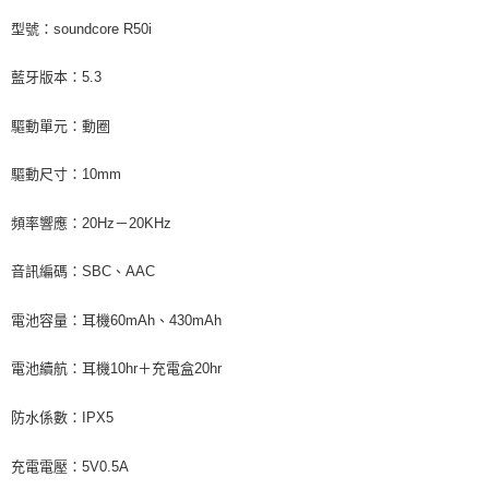
型號：
soundcore R50i
藍牙版本：
5.3
驅動單元：動圈
驅動尺寸：
10mm
頻率響應：
20Hz
－
20KHz
音訊編碼：
SBC
、
AAC
電池容量：耳機
60mAh
、
430mAh
電池續航：耳機
10hr
＋充電盒
20hr
防水係數：
IPX5
充電電壓：
5V0.5A