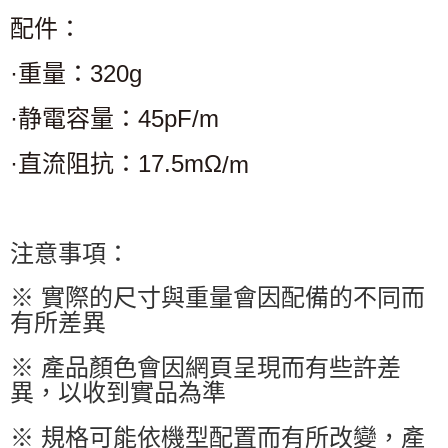
配件：
·重量：
320g
·静電容量：
45pF/m
·直流阻抗：
17.5m
Ω
/m
注意事項：
※ 實際的尺寸與重量會因配備的不同而
有所差異
※ 產品顏色會因網頁呈現而有些許差
異，以收到實品為準
※ 規格可能依機型配置而有所改變，產