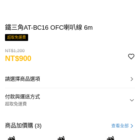
鐵三角AT-BC16 OFC喇叭線 6m
超取免運費
NT$1,200
NT$900
請選擇商品選項
付款與運送方式
超取免運費
付款方式
信用卡一次付款
商品加價購 (3)
查看全部
LINE Pay