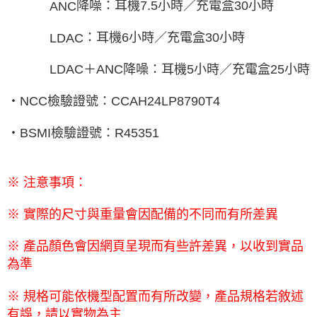
降噪：耳機
7.5
小時／充電盒
30
小時
ANC
：耳機
6
小時／充電盒
30
小時
LDAC
＋
ANC
降噪：耳機
5
小時／充電盒
25
小時
LDAC
‧
NCC
檢驗證號：
CCAH24LP8790T4
‧
BSMI
檢驗證號：
R45351
※ 注意事項：
※ 實際的尺寸與重量會因配備的不同而有所差異
※ 產品顏色會因網頁呈現而有些許差異，以收到實品
為準
※ 規格可能依機型配置而有所改變，產品規格若敘述
有誤，請以實物為主