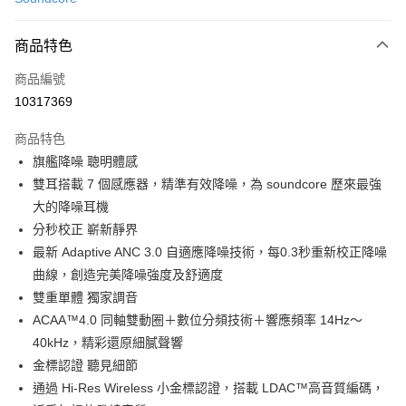
免運費
商品特色
宅配
每筆NT$130，滿NT$399(含以上)免運費
商品編號
10317369
商品特色
旗艦降噪 聰明體感
雙耳搭載 7 個感應器，精準有效降噪，為 soundcore 歷來最強
大的降噪耳機
分秒校正 嶄新靜界
最新 Adaptive ANC 3.0 自適應降噪技術，每0.3秒重新校正降噪
曲線，創造完美降噪強度及舒適度
雙重單體 獨家調音
ACAA™4.0 同軸雙動圈＋數位分頻技術＋響應頻率 14Hz～
40kHz，精彩還原細膩聲響
金標認證 聽見細節
通過 Hi-Res Wireless 小金標認證，搭載 LDAC™高音質編碼，