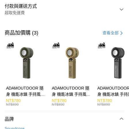
付款與運送方式
超取免運費
付款方式
信用卡一次付款
商品加價購 (3)
查看全部
LINE Pay
Apple Pay
街口支付
悠遊付
ATM付款
ADAMOUTDOOR 隨
ADAMOUTDOOR 隨
ADAMOUTDOOR
身 機能冰鎮 手持風扇
身 機能冰鎮 手持風扇
身 機能冰鎮 手持
運送方式
掛繩
掛繩
掛繩
NT$780
NT$780
NT$780
NT$890
NT$890
NT$890
付款後全家取貨
免運費
品牌
付款後7-11取貨
Soundcore