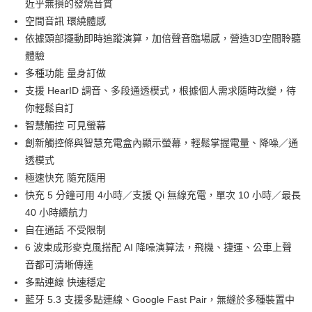
近乎無損的發燒音質
空間音訊 環繞體感
依據頭部擺動即時追蹤演算，加倍聲音臨場感，營造3D空間聆聽
體驗
多種功能 量身訂做
支援 HearID 調音、多段通透模式，根據個人需求隨時改變，待
你輕鬆自訂
智慧觸控 可見螢幕
創新觸控條與智慧充電盒內顯示螢幕，輕鬆掌握電量、降噪／通
透模式
極速快充 隨充隨用
快充 5 分鐘可用 4小時／支援 Qi 無線充電，單次 10 小時／最長
40 小時續航力
自在通話 不受限制
6 波束成形麥克風搭配 AI 降噪演算法，飛機、捷運、公車上聲
音都可清晰傳達
多點連線 快速穩定
藍牙 5.3 支援多點連線、Google Fast Pair，無縫於多種裝置中