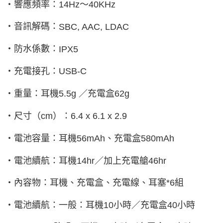
‧響應頻率：
14Hz
～
40KHz
‧音訊解碼：
SBC, AAC, LDAC
‧防水係數：
IPX5
‧充電接孔：
USB-C
‧重量：耳機
5.5g
／充電盒
62g
‧尺寸（
cm
）：
6.4 x 6.1 x 2.9
‧電池容量：耳機
56mAh
、充電盒
580mAh
‧電池續航：耳機
14hr
／加上充電艙
46hr
‧內容物：耳機、充電盒、充電線、耳塞
*6
組
‧電池續航：一般：耳機
10
小時／充電盒
40
小時