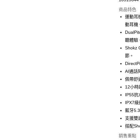
商品特色
悠遊付
運動耳
ATM付款
動耳機
Dual
聽體驗
運送方式
Shok
付款後全
節。
免運費
Dire
AI通話
付款後7-1
佩帶舒
免運費
12小
宅配
IP55
每筆NT$1
IPX7
藍牙5
支援雙
搭配Sh
銷售重點