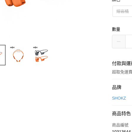
熔岩橘
數量
付款與運
超取免運
付款方式
品牌
信用卡一
SHOKZ
LINE Pay
商品特色
Apple Pay
商品編號
街口支付
10313644