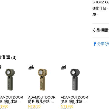
SHOKZ O
運動伴侶
驗。
商品相關分
快速選購
分享
耳機專區
商品分類
價購 (3)
價格區分
DAMOUTDOOR
ADAMOUTDOOR
ADAMOUTDOOR
身 機能冰鎮 手
隨身 機能冰鎮 手
隨身 機能冰鎮 手
風扇 掛繩
持風扇 掛繩
持風扇 掛繩
$780
NT$780
NT$780