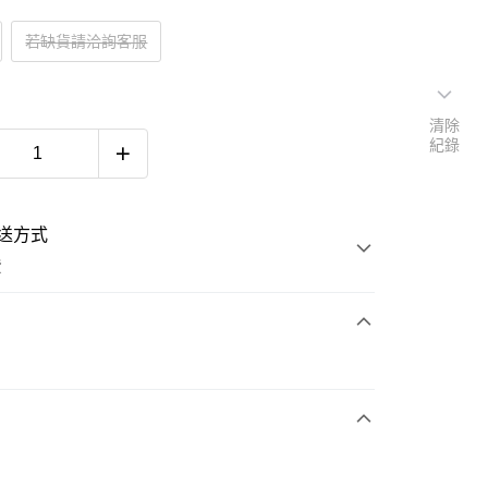
若缺貨請洽詢客服
清除
紀錄
送方式
費
次付款