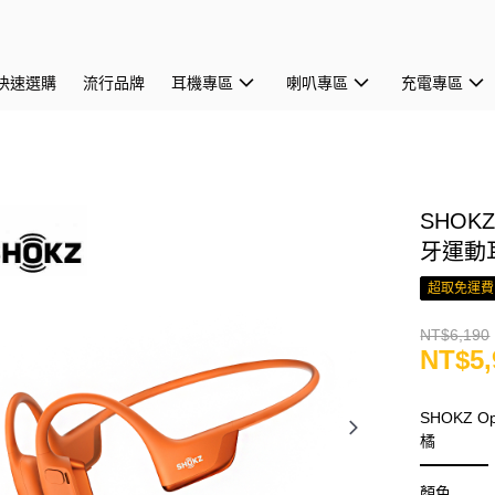
快速選購
流行品牌
耳機專區
喇叭專區
充電專區
SHOKZ
牙運動
超取免運費
NT$6,190
NT$5,
SHOKZ O
橘
顏色