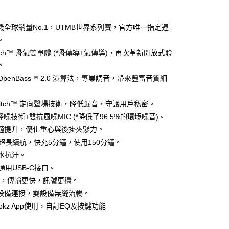
機全球銷量No.1，UTMB世界系列賽，官方唯一指定運
。
Pitch™ 骨氣雙單體 (*骨傳導+氣傳導)，再次革新開放式聆
。
z OpenBass™ 2.0 演算法，專業調音，帶來豐富音質細
家取貨
ctPitch™ 定向聲場技術，降低漏音，守護用戶私密。
降噪技術+雙抗風噪MIC (*降低了96.5%的環境噪音)。
1取貨
適提升，優化重心與後掛夾緊力。
時超長續航，快充5分鐘，使用150分鐘。
抗水抗汗。
30，滿NT$399(含以上)免運費
級通用USB-C接口。
.3，傳輸更快，訊號更穩。
設備連接，雙設備無縫流暢。
okz App使用，自訂EQ及按鍵功能