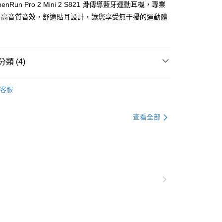
penRun Pro 2 Mini 2 S821 骨傳導藍牙運動耳機，專業
，高音質音效，舒適貼耳設計，讓您享受無干擾的運動體
類 (4)
客服
▶️ 藍牙耳機
查看全部
💰 5000元 以上