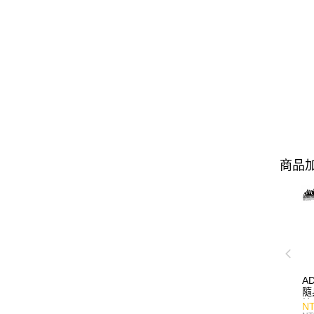
商品加
A
隨
持
NT