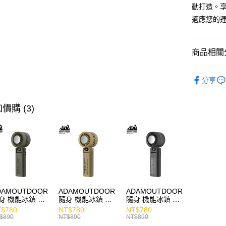
動打造。
適應您的
商品相關分
快速選購
分享
耳機專區
商品分類
價購 (3)
價格區分
DAMOUTDOOR
ADAMOUTDOOR
ADAMOUTDOOR
身 機能冰鎮 手
隨身 機能冰鎮 手
隨身 機能冰鎮 手
風扇 掛繩
持風扇 掛繩
持風扇 掛繩
$780
NT$780
NT$780
$890
NT$890
NT$890