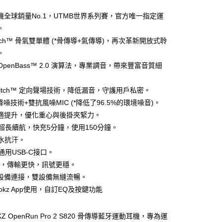
機全球銷量No.1，UTMB世界系列賽，官方唯一指定運
。
Pitch™ 骨氣雙單體 (*骨傳導+氣傳導)，再次革新開放式聆
。
z OpenBass™ 2.0 演算法，專業調音，帶來豐富音質細
家取貨
ctPitch™ 定向聲場技術，降低漏音，守護用戶私密。
降噪技術+雙抗風噪MIC (*降低了96.5%的環境噪音)。
1取貨
適提升，優化重心與後掛夾緊力。
時超長續航，快充5分鐘，使用150分鐘。
抗水抗汗。
30，滿NT$399(含以上)免運費
級通用USB-C接口。
.3，傳輸更快，訊號更穩。
設備連接，雙設備無縫流暢。
okz App使用，自訂EQ及按鍵功能
KZ OpenRun Pro 2 S820 骨傳導藍牙運動耳機，專為運