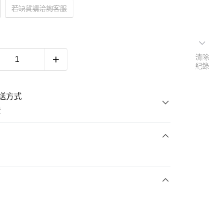
若缺貨請洽詢客服
清除
紀錄
送方式
費
次付款