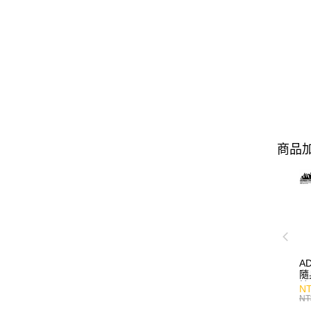
商品加
A
隨
持
NT
NT