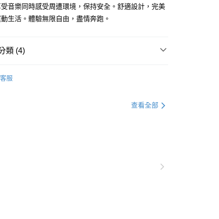
享受音樂同時感受周遭環境，保持安全。舒適設計，完美
運動生活。體驗無限自由，盡情奔跑。
類 (4)
客服
▶️ 藍牙耳機
查看全部
💰 5000元 以上