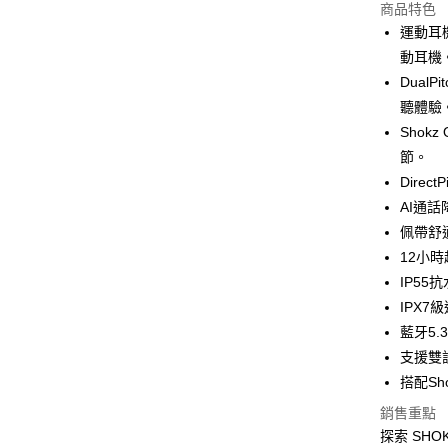
商品特色
悠遊付
運動耳
ATM付款
動耳機
Dual
聽體驗
運送方式
Shok
付款後全
節。
免運費
Dire
AI通話
付款後7-1
佩帶舒
免運費
12小
宅配
IP55
每筆NT$1
IPX7
藍牙5
支援雙
搭配Sh
銷售重點
探索 SHO