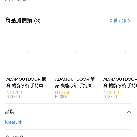
付款方式
信用卡一次付款
商品加價購 (3)
查看全部
LINE Pay
Apple Pay
街口支付
悠遊付
ATM付款
ADAMOUTDOOR 隨
ADAMOUTDOOR 隨
ADAMOUTDOOR
身 機能冰鎮 手持風扇
身 機能冰鎮 手持風扇
身 機能冰鎮 手持
運送方式
掛繩
掛繩
掛繩
NT$780
NT$780
NT$780
NT$890
NT$890
NT$890
付款後全家取貨
免運費
品牌
付款後7-11取貨
Kreafunk
免運費