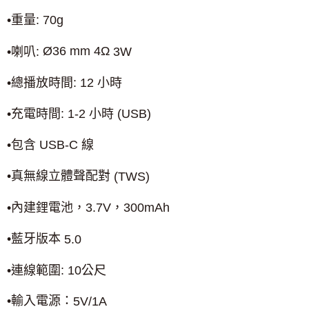
•重量
: 70g
Ø
36 mm 4
Ω
•喇叭
:
3W
•總播放時間
: 12
小時
•充電時間
: 1-2
小時
(USB)
•包含
USB-C
線
•真無線立體聲配對
(TWS)
•內建鋰電池，
3.7V
，
300mAh
•藍牙版本
5.0
•連線範圍
: 10
公尺
•輸入電源：
5V/1A