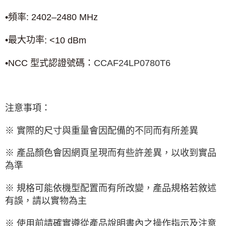
•頻率
: 2402
–
2480 MHz
•最大功率
: <10 dBm
•
NCC
型式認證號碼：
CCAF24LP0780T6
注意事項：
※ 實際的尺寸與重量會因配備的不同而有所差異
※ 產品顏色會因網頁呈現而有些許差異，以收到實品
為準
※ 規格可能依機型配置而有所改變，產品規格若敘述
有誤，請以實物為主
※ 使用前請確實遵從產品說明書內之操作指示及注意