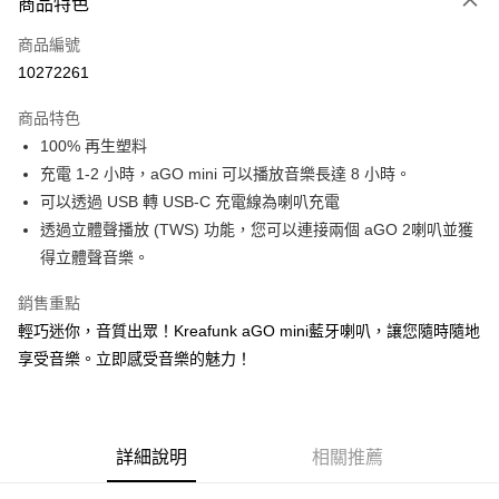
商品特色
宅配
每筆NT$130，滿NT$399(含以上)免運費
商品編號
10272261
商品特色
100% 再生塑料
充電 1-2 小時，aGO mini 可以播放音樂長達 8 小時。
可以透過 USB 轉 USB-C 充電線為喇叭充電
透過立體聲播放 (TWS) 功能，您可以連接兩個 aGO 2喇叭並獲
得立體聲音樂。
銷售重點
輕巧迷你，音質出眾！Kreafunk aGO mini藍牙喇叭，讓您隨時隨地
享受音樂。立即感受音樂的魅力！
詳細說明
相關推薦