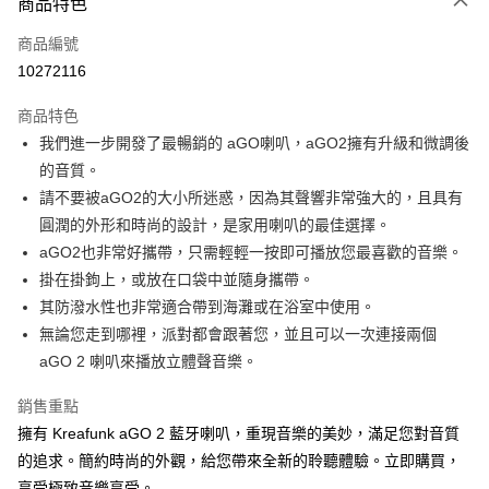
商品特色
宅配
每筆NT$130，滿NT$399(含以上)免運費
商品編號
10272116
商品特色
我們進一步開發了最暢銷的 aGO喇叭，aGO2擁有升級和微調後
的音質。
請不要被aGO2的大小所迷惑，因為其聲響非常強大的，且具有
圓潤的外形和時尚的設計，是家用喇叭的最佳選擇。
aGO2也非常好攜帶，只需輕輕一按即可播放您最喜歡的音樂。
掛在掛鉤上，或放在口袋中並隨身攜帶。
其防潑水性也非常適合帶到海灘或在浴室中使用。
無論您走到哪裡，派對都會跟著您，並且可以一次連接兩個
aGO 2 喇叭來播放立體聲音樂。
銷售重點
擁有 Kreafunk aGO 2 藍牙喇叭，重現音樂的美妙，滿足您對音質
的追求。簡約時尚的外觀，給您帶來全新的聆聽體驗。立即購買，
享受極致音樂享受。