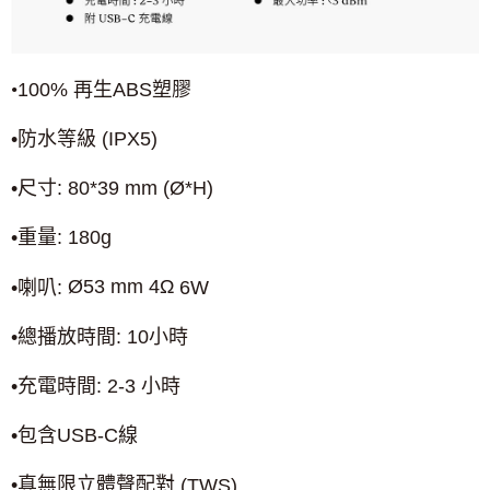
•
100%
再生
ABS
塑膠
•防水等級
(IPX5)
Ø
•尺寸
: 80*39 mm (
*H)
•重量
: 180g
Ø
53 mm 4
Ω
•喇叭
:
6W
•總播放時間
: 10
小時
•充電時間
: 2-3
小時
•包含
USB-C
線
•真無限立體聲配對
(TWS)