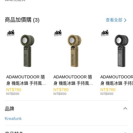
付款方式
信用卡一次付款
商品加價購 (3)
查看全部
LINE Pay
Apple Pay
街口支付
悠遊付
ATM付款
ADAMOUTDOOR 隨
ADAMOUTDOOR 隨
ADAMOUTDOOR
身 機能冰鎮 手持風扇
身 機能冰鎮 手持風扇
身 機能冰鎮 手持
運送方式
掛繩
掛繩
掛繩
NT$780
NT$780
NT$780
NT$890
NT$890
NT$890
付款後全家取貨
免運費
品牌
付款後7-11取貨
Kreafunk
免運費