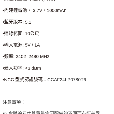
•內建鋰電池，
3.7V
，
1000mAh
•藍牙版本
: 5.1
•連線範圍
: 10
公尺
•輸入電源
: 5V / 1A
•頻率
: 2402
–
2480 MHz
•最大功率
: <3 dBm
•
NCC
型式認證號碼：
CCAF24LP0780T6
注意事項：
※ 實際的尺寸與重量會因配備的不同而有所差異