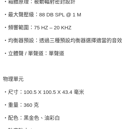
‧箱體原理：被動輻射密封設計
‧最大聲壓級：
88 DB SPL @ 1 M
‧頻響範圍：
75 HZ
–
20 KHZ
‧均衡器預設：透過三種預設均衡器選擇適當的音效
‧立體聲
/
單聲道：單聲道
物理單元
‧尺寸：
100.5 X 100.5 X 43.4
毫米
‧重量：
360
克
‧配色：黑金色、油彩白