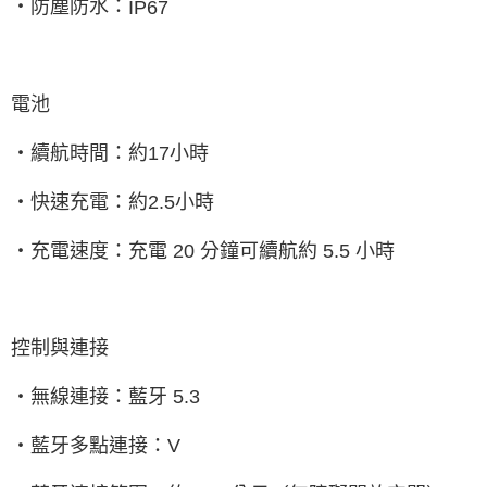
‧防塵防水：
IP67
電池
‧續航時間：約
17
小時
‧快速充電：約
2.5
小時
‧充電速度：充電
20
分鐘可續航約
5.5
小時
控制與連接
‧無線連接：藍牙
5.3
‧藍牙多點連接：
V