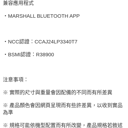
兼容應用程式
‧
MARSHALL BLUETOOTH APP
‧
NCC
認證：
CCAJ24LP3340T7
‧
BSMI
認證：
R38900
注意事項：
※ 實際的尺寸與重量會因配備的不同而有所差異
※ 產品顏色會因網頁呈現而有些許差異，以收到實品
為準
※ 規格可能依機型配置而有所改變，產品規格若敘述