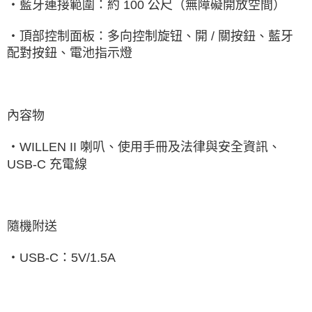
‧藍牙連接範圍：約
100
公尺（無障礙開放空間）
‧頂部控制面板：多向控制旋钮、開
/
關按鈕、藍牙
配對按鈕、電池指示燈
內容物
‧
WILLEN II
喇叭、使用手冊及法律與安全資訊、
USB-C
充電線
隨機附送
‧
USB-C
：
5V/1.5A