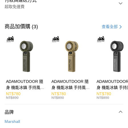
付款與運送方式
超取免運費
付款方式
信用卡一次付款
商品加價購 (3)
查看全部
LINE Pay
Apple Pay
街口支付
悠遊付
ATM付款
ADAMOUTDOOR 隨
ADAMOUTDOOR 隨
ADAMOUTDOOR
身 機能冰鎮 手持風扇
身 機能冰鎮 手持風扇
身 機能冰鎮 手持
運送方式
掛繩
掛繩
掛繩
NT$780
NT$780
NT$780
NT$890
NT$890
NT$890
付款後全家取貨
免運費
品牌
付款後7-11取貨
Marshall