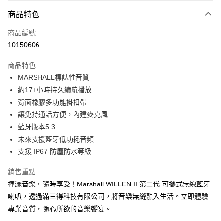
免運費
商品特色
宅配
每筆NT$130，滿NT$399(含以上)免運費
商品編號
10150606
商品特色
MARSHALL標誌性音質
約17+小時持久續航播放
背面橡膠多功能掛扣帶
讓免持通話方便，內建麥克風
藍牙版本5.3
未來支援藍牙低功耗音頻
支援 IP67 防塵防水等級
銷售重點
揮灑音樂，隨時享受！Marshall WILLEN II 第二代 可攜式無線藍牙
喇叭，透過滿三得科技有限公司，將音樂無縫融入生活。立即體驗
專業音質，隨心所欲的音樂饗宴。