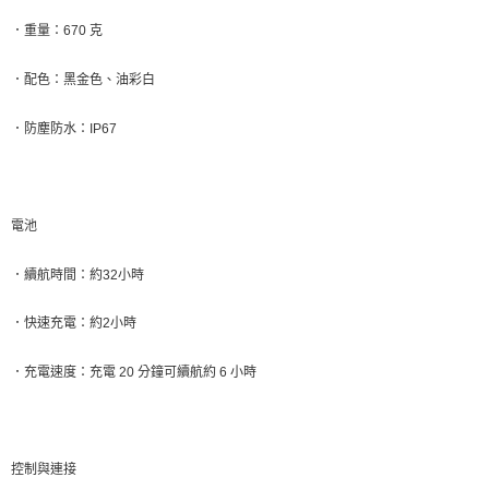
．
重量：
670
克
．
配色：黑金色、油彩白
．
防塵防水：
IP67
電池
．
續航時間：約
32
小時
．
快速充電：約
2
小時
．
充電速度：充電
20
分鐘可續航約
6
小時
控制與連接