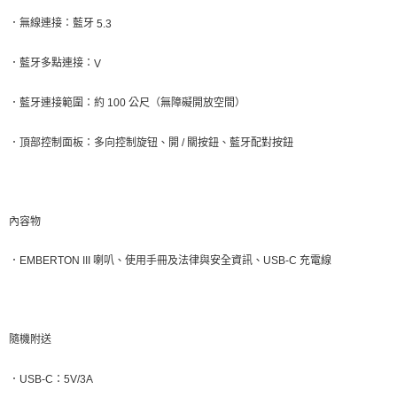
．
無線連接：藍牙
5.3
．
藍牙多點連接：
V
．
藍牙連接範圍：約
100
公尺（無障礙開放空間）
．
頂部控制面板：多向控制旋钮、開
/
關按鈕、藍牙配對按鈕
內容物
．
EMBERTON III
喇叭、使用手冊及法律與安全資訊、
USB-C
充電線
隨機附送
．
USB-C
：
5V/3A