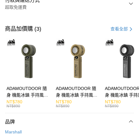
付款與運送方式
超取免運費
付款方式
信用卡一次付款
商品加價購 (3)
查看全部
LINE Pay
Apple Pay
街口支付
悠遊付
ATM付款
ADAMOUTDOOR 隨
ADAMOUTDOOR 隨
ADAMOUTDOOR
身 機能冰鎮 手持風扇
身 機能冰鎮 手持風扇
身 機能冰鎮 手持
運送方式
掛繩
掛繩
掛繩
NT$780
NT$780
NT$780
NT$890
NT$890
NT$890
付款後全家取貨
免運費
品牌
付款後7-11取貨
Marshall