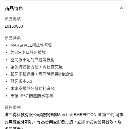
免運費
商品特色
宅配
每筆NT$130，滿NT$399(含以上)免運費
商品編號
10150560
商品特色
MARSHALL標誌性音質
約32+小時藍牙播放
空間感十足的立體聲技術
讓免持通話方便，內建麥克風
藍牙多點連接，可同時連接2台設備
藍牙版本5.3
未來支援藍牙低功耗音頻
支援 IP67 防塵防水等級
銷售重點
滿三得科技有限公司誠摯推薦Marshall EMBERTON III 第三代 可攜
式無線藍牙喇叭，專為音樂愛好者打造。立即享受高品質音效，隨
處帶著走。