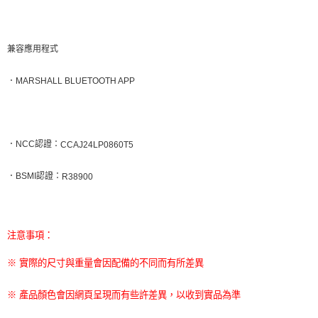
兼容應用程式
．
MARSHALL BLUETOOTH APP
．
NCC
認證：
CCAJ24LP0860T5
．
BSMI
認證：
R38900
注意事項：
※ 實際的尺寸與重量會因配備的不同而有所差異
※ 產品顏色會因網頁呈現而有些許差異，以收到實品為準