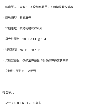
．
驅動單元：兩個
10
瓦全頻驅動單元，兩個被動輻射器
．
驅動類型：動圈單元
．
箱體原理：被動輻射密封設計
．
最大聲壓級：
90 DB SPL @ 1 M
．
頻響範圍：
65 HZ
–
20 KHZ
．
均衡器預設：透過三種預設均衡器選擇適當的音效
．
立體聲
/
單聲道：立體聲
物理單元
．
尺寸：
160 X 68 X 76.9
毫米