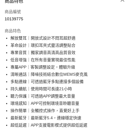
商品特色
宅配
每筆NT$130，滿NT$399(含以上)免運費
商品編號
10139775
商品特色
解放雙耳｜開放式設計不悶耳超舒適
革命設計｜環扣耳夾式靈活調整貼合
專業音質｜獨家調音高清高品質音效
低音增強｜在所有音量實現最佳性能
專屬APP｜客製調整設定，體驗升級
清晰通話｜降噪技術結合數位MEMS麥克風
多點連線｜可透過藍牙多點連接多個設備
持久續航｜使用時間可長達21小時
聽力保護｜可透過APP調整最大音量
環境感知｜APP可控制環境音聆聽音量
操作簡單｜全觸控式操作，直覺好上手
最新藍牙｜最新藍牙5.4，連線穩定快速
超低延遲｜APP支援電影模式提供超低延遲