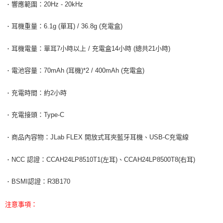
響應範圍：20Hz - 20kHz
．
耳機重量：6.1g (單耳) / 36.8g (充電盒)
．
耳機電量：單耳7小時以上 / 充電盒14小時 (總共21小時)
．
電池容量：70mAh (耳機)*2 / 400mAh (充電盒)
．
充電時間：約2小時
．
充電接頭：Type-C
．
商品內容物：JLab FLEX 開放式耳夾藍牙耳機、USB-C充電線
．
NCC 認證：CCAH24LP8510T1(左耳)、CCAH24LP8500T8(右耳)
．
BSMI認證：R3B170
．
注意事項：