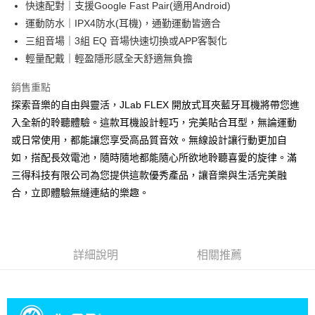
快速配對｜支援Google Fast Pair(適用Android)
運動防水｜IPX4防水(耳機)，通勤運動皆適合
三組音場｜3組 EQ 音場快速切換或APP客製化
輕量配戴｜輕盈隱形感全天舒適無負擔
銷售重點
探索音樂的自由與靈活，JLab FLEX 開放式耳夾藍牙耳機將帶您進
入全新的聆聽體驗。這款耳機設計輕巧，完美貼合耳型，無論運動
或日常使用，都能讓您享受高品質音效。無線設計讓行動更加自
如，搭配長效電池，隨時隨地都能隨心所欲地聆聽喜愛的旋律。滿
三得科技有限公司為您提供這款優秀產品，讓音樂與生活完美融
合，立即體驗無縫連結的樂趣。
詳細說明
相關推薦