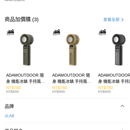
付款方式
信用卡一次付款
商品加價購 (3)
查看全部
LINE Pay
Apple Pay
街口支付
悠遊付
ATM付款
ADAMOUTDOOR 隨
ADAMOUTDOOR 隨
ADAMOUTDOOR
身 機能冰鎮 手持風扇
身 機能冰鎮 手持風扇
身 機能冰鎮 手持
運送方式
掛繩
掛繩
掛繩
NT$780
NT$780
NT$780
NT$890
NT$890
NT$890
付款後全家取貨
免運費
品牌
付款後7-11取貨
JLAB
免運費