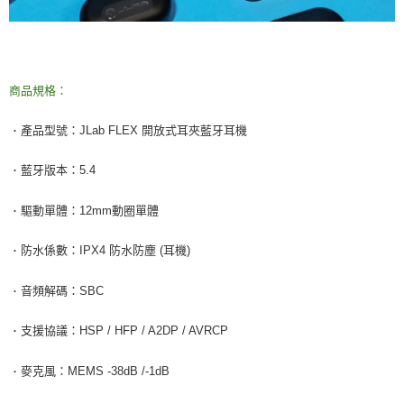
商品規格：
產品型號：JLab FLEX 開放式耳夾藍牙耳機
．
藍牙版本：5.4
．
驅動單體：12mm動圈單體
．
防水係數：IPX4 防水防塵 (耳機)
．
音頻解碼：SBC
．
支援協議：HSP / HFP / A2DP / AVRCP
．
麥克風：MEMS -38dB /-1dB
．