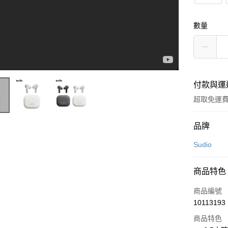
數量
付款與運
超取免運
付款方式
品牌
SUDIO D1
信用卡一
Sudio
LINE Pay
商品特色
Apple Pay
商品編號
街口支付
10113193
商品特色
悠遊付