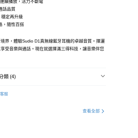
小時連續播放，活力不斷電
通話品質
4 穩定再升級
格，隨性百搭
家取貨
境界，體驗Sudio D1真無線藍牙耳機的卓越音質。揮灑
注享受音樂與通話。現在就選擇滿三得科技，讓音樂伴您
。
1取貨
類 (4)
30，滿NT$399(含以上)免運費
客服
▶️ 藍牙耳機
查看全部
💰1000以下