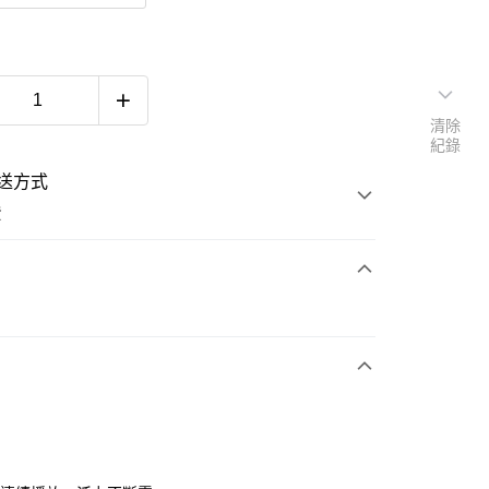
清除
紀錄
送方式
費
次付款