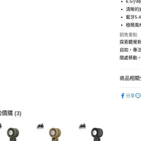
6.5
ATM付款
清晰的
藍牙5.
極簡風
運送方式
銷售重點
付款後全
探索聽覺新
免運費
自如，專
隨處移動
付款後7-1
免運費
商品相關分
宅配
每筆NT$1
快速選購
分享
耳機專區
商品分類
價購 (3)
價格區分