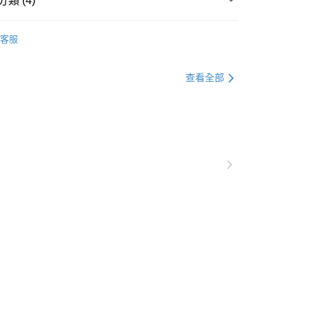
類 (4)
客服
▶️ 藍牙耳機
查看全部
💰 5000元 以上