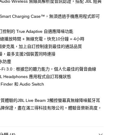
s Audio Wireless 無線高解析度音訊認證，搭配 JBL 經典
Smart Charging Case™，無須透過手機應用程式即可
控制的 True Adaptive 自適應降噪功能
家取貨
時總播放時間 + 無線充電，快充10分鐘 = 4小時
 個麥克風，加上自訂控制達到最佳的通話品質
接，最多支援2個裝置同時連接
1取貨
防水防塵
oni-Fi 3.0 : 根據您的聽力能力，個人化最佳的聲音曲線
BL Headphones 應用程式自訂耳機狀態
30，滿NT$399(含以上)免運費
 Finder 和 Audio Switch
體驗的JBL Live Beam 3觸控螢幕真無線降噪藍牙耳
品牌保證，盡在滿三得科技有限公司。體驗音樂新高度，
。