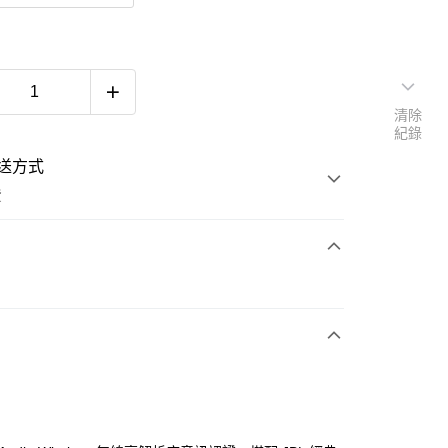
清除
紀錄
送方式
費
次付款