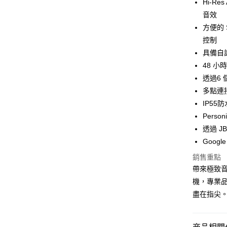
Hi-Re
ATM付款
音效
方便的 
控制
運送方式
具備自訂
付款後全
48 小
免運費
透過6
多點連
付款後7-1
IP55
免運費
Pers
宅配
透過 J
每筆NT$1
Google
銷售重點
帶來極致音質
機，專業
盡在指尖