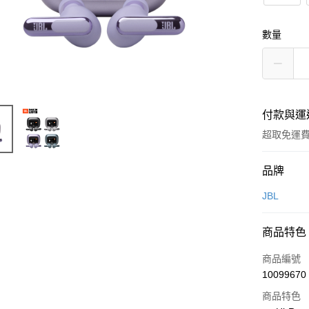
數量
付款與運
超取免運
付款方式
品牌
信用卡一
JBL
LINE Pay
商品特色
Apple Pay
商品編號
街口支付
10099670
商品特色
悠遊付