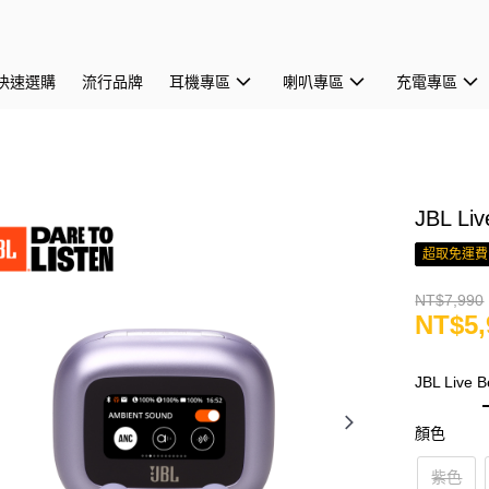
快速選購
流行品牌
耳機專區
喇叭專區
充電專區
JBL 
超取免運費
NT$7,990
NT$5,
JBL Liv
顏色
紫色