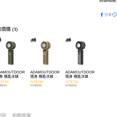
商品相關分
快速選購
分享
耳機專區
商品分類
價購 (3)
價格區分
DAMOUTDOOR
ADAMOUTDOOR
ADAMOUTDOOR
身 機能冰鎮 手
隨身 機能冰鎮 手
隨身 機能冰鎮 手
風扇 掛繩
持風扇 掛繩
持風扇 掛繩
$780
NT$780
NT$780
$890
NT$890
NT$890
說明
相關推薦