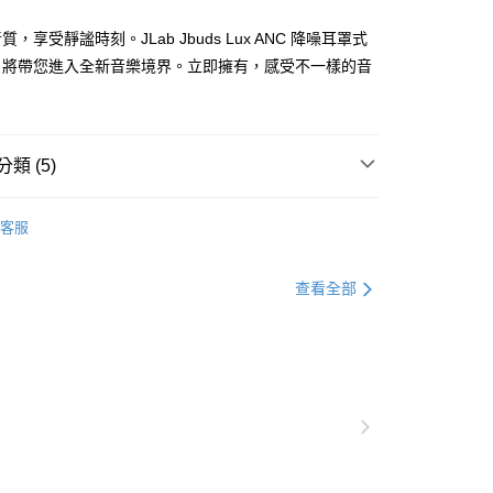
，享受靜謐時刻。JLab Jbuds Lux ANC 降噪耳罩式
，將帶您進入全新音樂境界。立即擁有，感受不一樣的音
類 (5)
客服
▶️ 藍牙耳機
查看全部
🎧 流行配件｜時尚穿搭引潮流
💰2000元 ▶️ 3000元