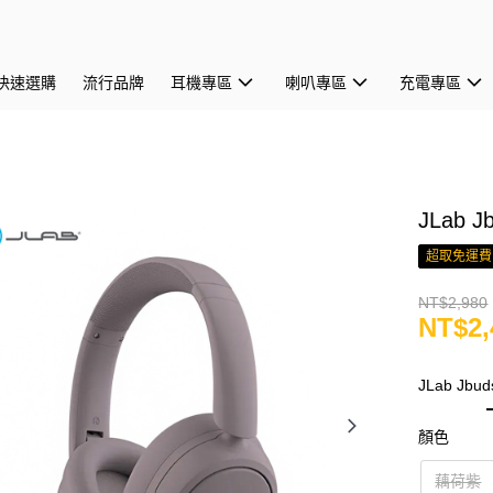
快速選購
流行品牌
耳機專區
喇叭專區
充電專區
JLab 
超取免運費
NT$2,980
NT$2,
JLab Jbu
顏色
藕荷紫