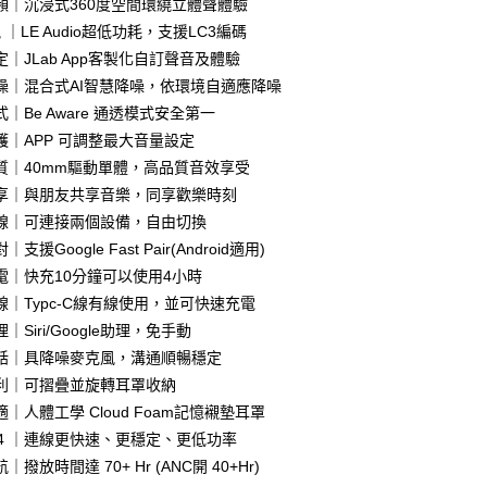
頻｜沉浸式360度空間環繞立體聲體驗
訊 ｜LE Audio超低功耗，支援LC3編碼
｜JLab App客製化自訂聲音及體驗
噪｜混合式AI智慧降噪，依環境自適應降噪
｜Be Aware 通透模式安全第一
家取貨
護｜APP 可調整最大音量設定
質｜40mm驅動單體，高品質音效享受
享｜與朋友共享音樂，同享歡樂時刻
1取貨
線｜可連接兩個設備，自由切換
支援Google Fast Pair(Android適用)
電｜快充10分鐘可以使用4小時
30，滿NT$399(含以上)免運費
線｜Typc-C線有線使用，並可快速充電
｜Siri/Google助理，免手動
話｜具降噪麥克風，溝通順暢穩定
利｜可摺疊並旋轉耳罩收納
｜人體工學 Cloud Foam記憶襯墊耳罩
5.4 ｜連線更快速、更穩定、更低功率
｜撥放時間達 70+ Hr (ANC開 40+Hr)