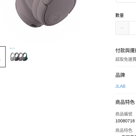
數量
付款與運
超取免運
付款方式
品牌
信用卡一
JLAB
LINE Pay
商品特色
Apple Pay
商品編號
街口支付
10080718
商品特色
悠遊付