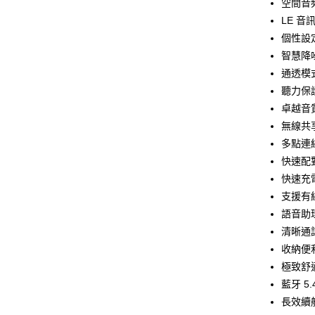
空間音
ATM付款
LE 音
個性設定
智慧降
運送方式
通透模式
付款後全
聽力保
免運費
卓越音
無線共
付款後7-1
多點連
免運費
快速配對｜
宅配
快速充
每筆NT$1
支援有
語音助理
清晰通
收納便
極致舒適
藍牙 
長效續航