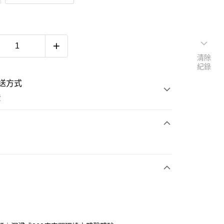
清除
紀錄
送方式
費
次付款