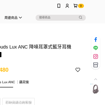
0
周邊商品
Jbuds Lux ANC 降噪耳罩式藍牙耳機
480
ds Lux ANC ：藕荷紫
若缺貨請洽詢客服