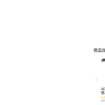
商品加
A
隨
持
NT
NT