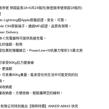
序號 保固延長18+6共24個月(無登錄序號保固18個月)
證
 to Lightning經Apple原廠認證，安全、可靠。
ple C94原裝端子，通過MFi認證，品質有保障。
r Delivery
家取貨
SB-C充電器時可提供高速充電。
比的強韌、耐用
包裹防彈纖維芯，PowerLine+III抗暴力彎折3.5萬次測
1取貨
可承受80Kg拉力健身線
、更強韌
30，滿NT$399(含以上)免運費
，可承重80Kg重量，能承受任何生活中可能受到的拉
曲。
製收納套
屬收納套，方便收納、輕鬆攜帶您的線材。
有限公司特別推出【限時特價】ANKER A8843 快充