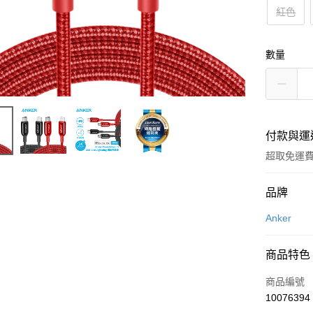
紅色
數量
付款與運
超取免運
付款方式
品牌
信用卡一
Anker
LINE Pay
商品特色
Apple Pay
商品編號
街口支付
10076394