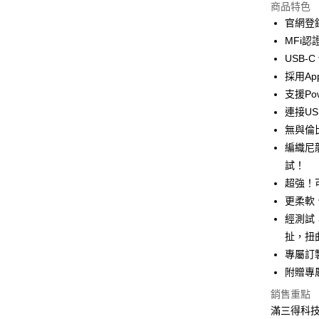
商品特色
悠遊付
官網登錄
ATM付款
MFi認
USB-C
採用Ap
運送方式
支援Powe
付款後全
連接U
免運費
無與倫
編織尼龍
付款後7-1
試！
免運費
超強！
宅配
更柔軟
每筆NT$1
經測試
扯，扭
專屬訂
附贈專
銷售重點
滿三得科技