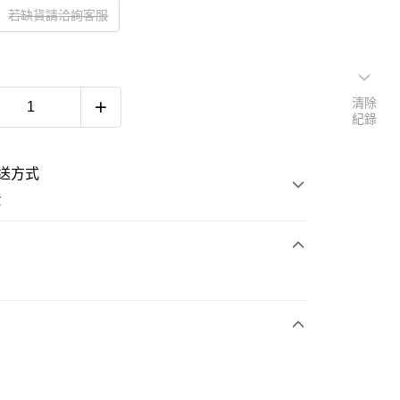
若缺貨請洽詢客服
清除
紀錄
送方式
費
次付款