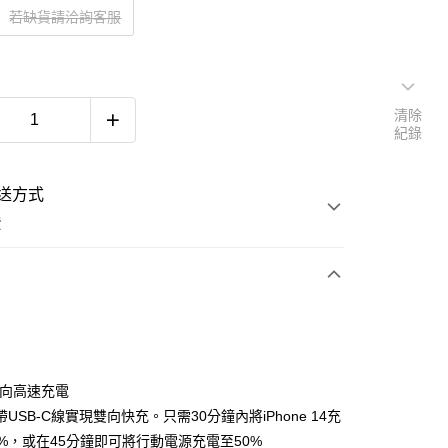
若缺貨請洽詢客服
清除
紀錄
送方式
費
次付款
雙向高速充電
USB-C線實現雙向快充。只需30分鐘內將iPhone 14充
0%，或在45分鐘即可將行動電源充電至50%