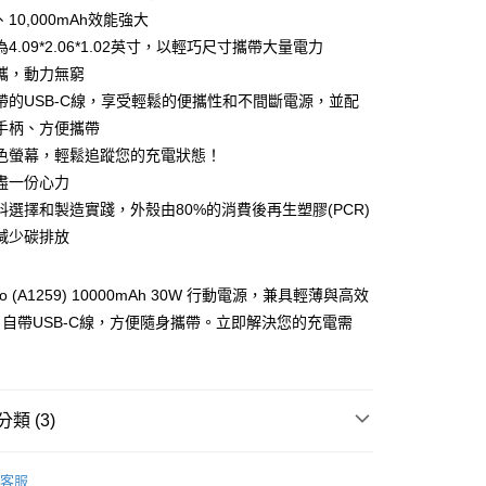
10,000mAh效能強大
4.09*2.06*1.02英寸，以輕巧尺寸攜帶大量電力
攜，動力無窮
帶的USB-C線，享受輕鬆的便攜性和不間斷電源，並配
手柄、方便攜帶
色螢幕，輕鬆追蹤您的充電狀態！
家取貨
盡一份心力
料選擇和製造實踐，外殼由80%的消費後再生塑膠(PCR)
1取貨
減少碳排放
ano (A1259) 10000mAh 30W 行動電源，兼具輕薄與高效
自帶USB-C線，方便隨身攜帶。立即解決您的充電需
30，滿NT$399(含以上)免運費
類 (3)
⚡ 旅遊無憂｜假期出遊前哨站
客服