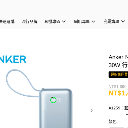
快速選購
流行品牌
耳機專區
喇叭專區
充電專區
Anker
30W 行
超取免運費
NT$1,690
NT$1,
A1259：
顏色