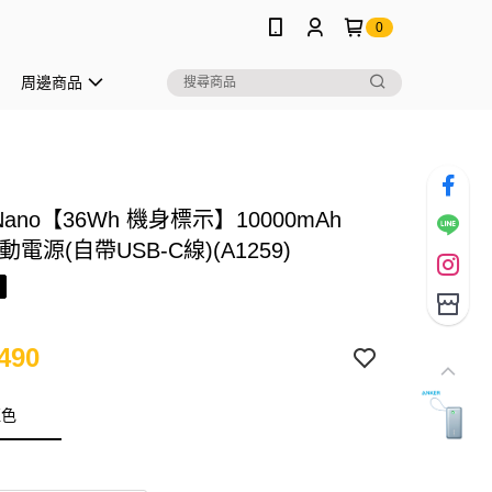
0
周邊商品
 Nano【36Wh 機身標示】10000mAh
動電源(自帶USB-C線)(A1259)
490
藍色