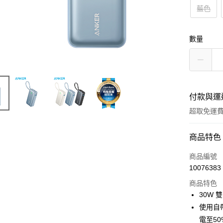
藍色
數量
付款與運
超取免運
付款方式
商品特色
信用卡一
商品編號
10076383
LINE Pay
商品特色
Apple Pay
30W 
使用自帶
街口支付
電至5