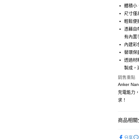
悠遊付
體積小、
尺寸僅為
ATM付款
輕鬆便
憑藉自
運送方式
有內置
內建彩
付款後全
替環保
免運費
透過材
付款後7-1
製成，
免運費
銷售重點
Anker N
宅配
充電能力，
每筆NT$1
求！
商品相關分
主題分類
分享