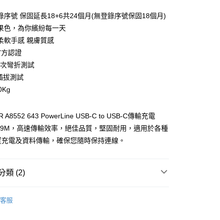
序號 保固延長18+6共24個月(無登錄序號保固18個月)
果色，為你繽紛每一天
柔軟手感 親膚質感
e官方認證
萬次彎折測試
家取貨
次插拔測試
0Kg
1取貨
A8552 643 PowerLine USB-C to USB-C傳輸充電
.9M，高速傳輸效率，絕佳品質，堅固耐用，適用於各種
裝置充電及資料傳輸，確保您隨時保持連線。
30，滿NT$399(含以上)免運費
類 (2)
客服
💰1000以下