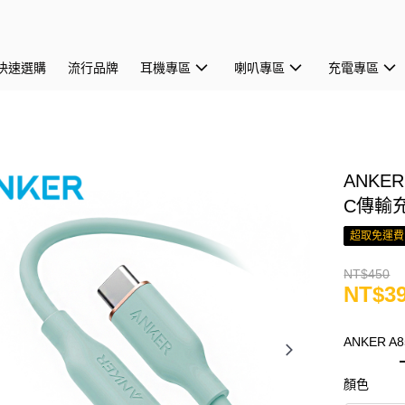
快速選購
流行品牌
耳機專區
喇叭專區
充電專區
ANKER 
C傳輸充
超取免運費
NT$450
NT$3
ANKER A
顏色