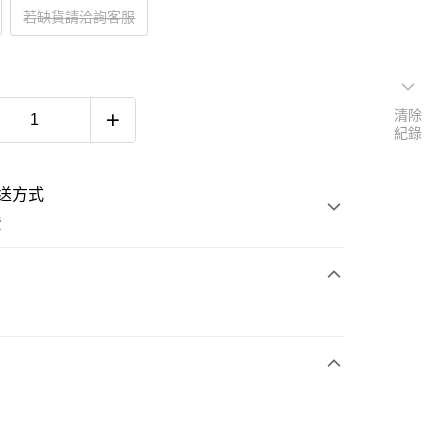
若缺貨請洽詢客服
清除
紀錄
送方式
費
次付款