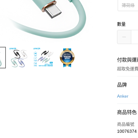
薄荷綠
數量
付款與運
超取免運
付款方式
品牌
信用卡一
Anker
LINE Pay
商品特色
Apple Pay
商品編號
街口支付
10076374