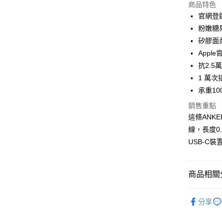
商品特色
悠遊付
官網登錄
ATM付款
粉嫩糖
矽膠面
Appl
運送方式
抗2.5
付款後全
1 萬
免運費
承重10
銷售重點
付款後7-1
這條ANKER 
免運費
線，長度0
宅配
USB-C
每筆NT$1
商品相關分
充電專區
分享
價格區分