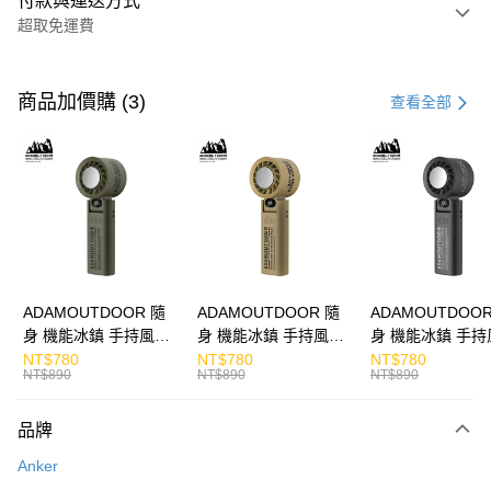
付款與運送方式
超取免運費
付款方式
信用卡一次付款
商品加價購 (3)
查看全部
LINE Pay
Apple Pay
街口支付
悠遊付
ATM付款
ADAMOUTDOOR 隨
ADAMOUTDOOR 隨
ADAMOUTDOOR
身 機能冰鎮 手持風扇
身 機能冰鎮 手持風扇
身 機能冰鎮 手持
運送方式
掛繩
掛繩
掛繩
NT$780
NT$780
NT$780
NT$890
NT$890
NT$890
付款後全家取貨
免運費
品牌
付款後7-11取貨
Anker