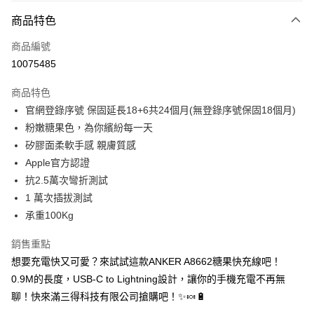
免運費
商品特色
宅配
每筆NT$130，滿NT$399(含以上)免運費
商品編號
10075485
商品特色
官網登錄序號 保固延長18+6共24個月(無登錄序號保固18個月)
粉嫩糖果色，為你繽紛每一天
矽膠面柔軟手感 親膚質感
Apple官方認證
抗2.5萬次彎折測試
1 萬次插拔測試
承重100Kg
銷售重點
想要充電快又可愛？來試試這款ANKER A8662糖果快充線吧！
0.9M的長度，USB-C to Lightning設計，讓你的手機充電不再無
聊！快來滿三得科技有限公司搶購吧！✨🍬🔋