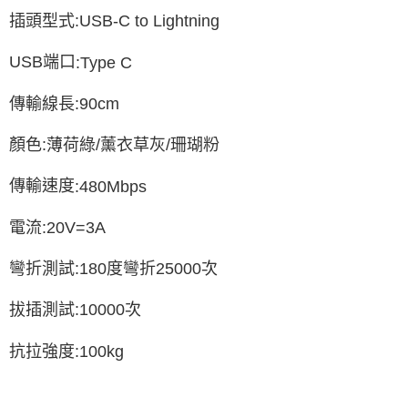
插頭型式
:USB-C to Lightning
USB
端口
:Type C
傳輸線長
:90cm
顏色
:
薄荷綠
/
薰衣草灰
/
珊瑚粉
傳輸速度
:480Mbps
電流
:20V=3A
彎折測試
:180
度彎折
25000
次
拔插測試
:10000
次
抗拉強度
:100kg