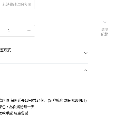
若缺貨請洽詢客服
清除
紀錄
送方式
費
次付款
序號 保固延長18+6共24個月(無登錄序號保固18個月)
果色，為你繽紛每一天
柔軟手感 親膚質感