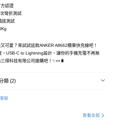
e官方認證
萬次彎折測試
次插拔測試
0Kg
又可愛？來試試這款ANKER A8662糖果快充線吧！
家取貨
度，USB-C to Lightning設計，讓你的手機充電不再無
三得科技有限公司搶購吧！✨🍬🔋
1取貨
類 (2)
30，滿NT$399(含以上)免運費
客服
💰1000以下
查看全部