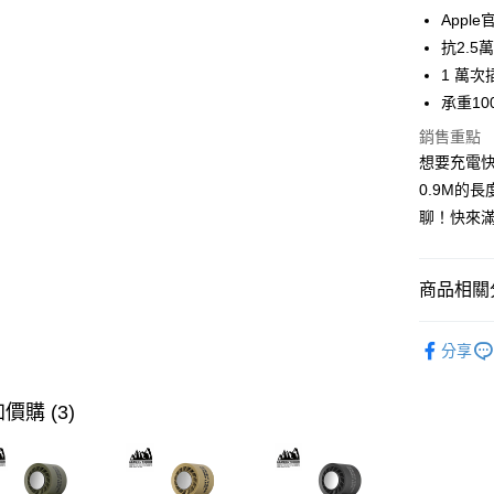
悠遊付
Appl
抗2.5
ATM付款
1 萬
承重10
運送方式
銷售重點
想要充電快
付款後全
0.9M的長
免運費
聊！快來滿
付款後7-1
免運費
商品相關分
宅配
充電專區
每筆NT$1
分享
價格區分
價購 (3)