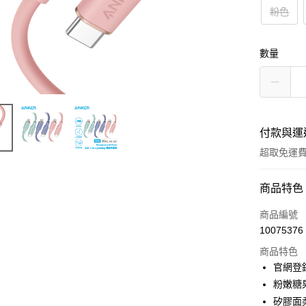
粉色
數量
付款與運
超取免運
付款方式
商品特色
信用卡一
商品編號
10075376
LINE Pay
商品特色
Apple Pay
官網登錄
粉嫩糖
街口支付
矽膠面