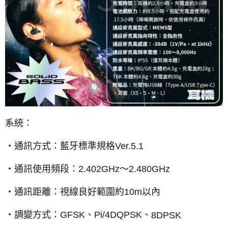
系統：
‧通訊方式：藍牙標準規格
Ver.5.1
‧通訊使用頻段：
2.402GHz
～
2.480GHz
‧通訊距離：視線良好範圍約
10m
以內
‧調變方式：
GFSK
、
Pi/4DQPSK
、
8DPSK