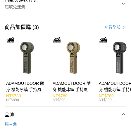
付款與運送方式
超取免運費
付款方式
信用卡一次付款
商品加價購 (3)
查看全部
LINE Pay
Apple Pay
街口支付
悠遊付
ATM付款
ADAMOUTDOOR 隨
ADAMOUTDOOR 隨
ADAMOUTDOOR
身 機能冰鎮 手持風扇
身 機能冰鎮 手持風扇
身 機能冰鎮 手持
運送方式
掛繩
掛繩
掛繩
NT$780
NT$780
NT$780
NT$890
NT$890
NT$890
付款後全家取貨
免運費
品牌
付款後7-11取貨
鐵三角