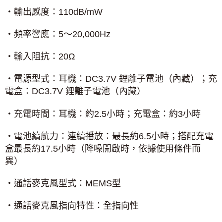
‧輸出感度：
110dB/mW
‧頻率響應：
5
～
20,000Hz
‧輸入阻抗：
20
Ω
‧電源型式：耳機：
DC3.7V
鋰離子電池（內藏）；充
電盒：
DC3.7V
鋰離子電池（內藏）
‧充電時間：耳機：約
2.5
小時；充電盒：約
3
小時
‧電池續航力：連續播放：最長約
6.5
小時；搭配充電
盒最長約
17.5
小時（降噪開啟時，依據使用條件而
異）
‧通話麥克風型式：
MEMS
型
‧通話麥克風指向特性：全指向性