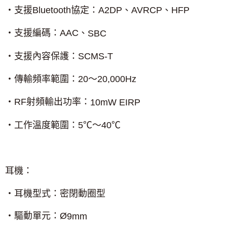
‧支援
Bluetooth
協定：
A2DP
、
AVRCP
、
HFP
‧支援編碼：
AAC
、
SBC
‧支援內容保護：
SCMS-T
‧傳輸頻率範圍：
20
～
20,000Hz
‧
RF
射頻輸出功率：
10mW EIRP
‧工作溫度範圍：
5
℃～
40
℃
耳機：
‧耳機型式：密閉動圈型
‧驅動單元：
Ø
9mm