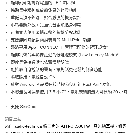
能即刻確認剩餘電量的 LED 顯⽰燈
協助集中精神或放鬆休息的聲景功能
重低⾳決不外漏，貼合感強的機⾝設計
⼩巧機體外觀，讓重低⾳更能貼⾝攜帶
可隨個⼈使⽤習慣調整的按鍵分配功能
⽀援能同時配對兩組裝置的 Multi-Point 功能
透過專⽤ App「CONNECT」管理已配對的藍牙設備*
能抑制聲⾳與影像延遲的低延遲模式 (Low Latency Mode)*
即使是免持通話也依舊清晰明暸
能拾取⾃⾝說話的聲⾳，讓對話更輕鬆的側⾳功能
隨取隨⽤，電源⾃動 ON
針對 Android™ 設備連接時極為便利的 Fast Pair* 功能
本體最長可連續使⽤ 7.5 ⼩時*，電池總續航最⼤可達約 20 ⼩時
*
⽀援 Siri/Goog
銷售重點
來自 audio-technica 鐵三角的 ATH-CKS30TW+ 真無線耳機，透過