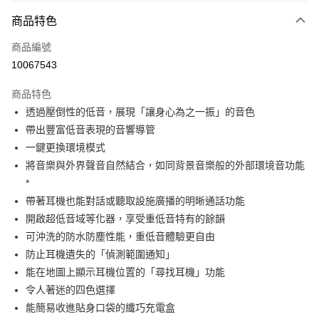
免運費
商品特色
宅配
每筆NT$130，滿NT$399(含以上)免運費
商品編號
10067543
商品特色
透過壓倒性的低⾳，展現「讓⾝⼼為之⼀振」的⾳⾊
帶出豐富低⾳表現的⾳響導管
⼀鍵更換環境模式
將⾳樂與外界聲⾳⾃然結合，如同背景⾳樂般的外部環境⾳功能
*
帶著耳機也能對話或聽取設施廣播的明晰通話功能
開啟超低⾳域等化器，享受重低⾳特有的餘韻
可沖洗的防⽔防塵性能，重低⾳體驗更⾃由
防⽌耳機遺失的「偵測範圍通知」
能在地圖上顯⽰耳機位置的「尋找耳機」功能
令⼈著迷的四⾊選擇
能簡易收進貼⾝⼝袋的纖巧充電盒