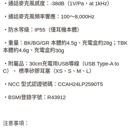
‧通話麥克風感度：
-38dB
（
1V/Pa
，
at 1kHz
）
‧通話麥克風頻率響應：
100
～
8,000Hz
‧防水等級：
IP55
（僅耳機本體）
‧重量：
BK/BG/GR
本體約
4.5g
、充電盒約
28g
；
TBK
本體約
4.6g
、充電盒約
30g
‧附屬品：
30cm
充電用
USB
導線（
USB Type-A to
C
）、 標準矽膠耳塞（
XS
、
S
、
M
、
L
）
‧
NCC
型式認證號碼：
CCAH24LP2590T5
‧
BSMI
登錄字號：
R43912
注意事項：