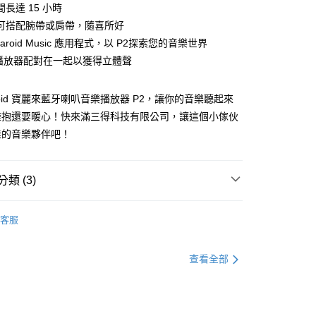
長達 15 小時
可搭配腕帶或肩帶，隨喜所好
laroid Music 應用程式，以 P2探索您的音樂世界
2 播放器配對在一起以獲得立體聲
30，滿NT$399(含以上)免運費
aroid 寶麗來藍牙喇叭音樂播放器 P2，讓你的音樂聽起來
擁抱還要暖心！快來滿三得科技有限公司，讓這個小傢伙
佳的音樂夥伴吧！
類 (3)
客服
💰3000元 ▶️ 4000元
查看全部