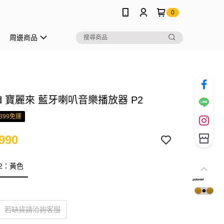
0
周邊商品
roid 寶麗來 藍牙喇叭音樂播放器 P2
399免運
990
 P2：黃色
若缺貨請洽詢客服