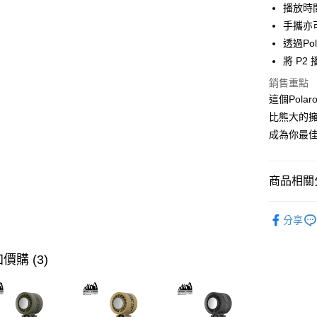
ATM付款
播放時間
手攜亦
透過Po
運送方式
將 P
宅配
銷售重點
每筆NT$1
這個Pol
比熊大的
成為你最
商品相關分
快速選購
分享
喇叭專區
價格區分
價購 (3)