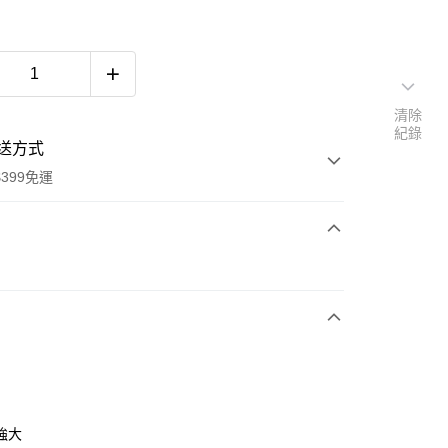
清除
紀錄
送方式
399免運
次付款
強大