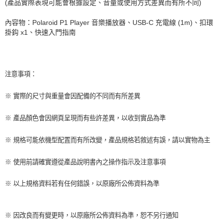
(
產品實際表現可能會根據設定、音量或使用方式差異而有所不同
)
內容物：
Polaroid P1 Player
音樂播放器、
USB-C
充電線
(1m)
、扣環
掛鈎
x1
、快速入門指南
注意事項：
※ 實際的尺寸與重量會因配備的不同而有所差異
※ 產品顏色會因網頁呈現而有些許差異，以收到實品為準
※ 規格可能依機型配置而有所改變，產品規格若敘述有誤，請以實物為主
※ 使用前請確實遵從產品說明書內之操作指示及注意事項
※ 以上規格資料若有任何錯誤，以原廠所公佈資料為準
※ 因改良而有變更時，以原廠所公佈資料為準，恕不另行通知