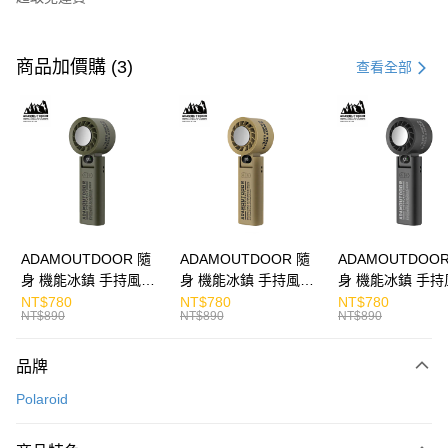
付款方式
信用卡一次付款
商品加價購 (3)
查看全部
LINE Pay
Apple Pay
街口支付
悠遊付
ATM付款
ADAMOUTDOOR 隨
ADAMOUTDOOR 隨
ADAMOUTDOOR
身 機能冰鎮 手持風扇
身 機能冰鎮 手持風扇
身 機能冰鎮 手持
運送方式
掛繩
掛繩
掛繩
NT$780
NT$780
NT$780
NT$890
NT$890
NT$890
付款後全家取貨
免運費
品牌
付款後7-11取貨
Polaroid
免運費