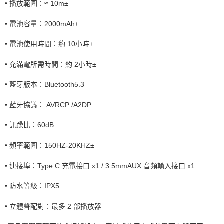
•
播放範圍：
≈ 10m±
•
電池容量：
2000mAh
±
•
電池使用時間：約
10
小時±
•
充滿電所需時間：約
2
小時±
•
藍牙版本：
Bluetooth5.3
•
藍牙協議：
AVRCP /A2DP
•
訊躁比：
60dB
•
頻率範圍：
150HZ-20KHZ
±
•
連接埠：
Type C
充電接口
x1 / 3.5mmAUX
音頻輸入接口
x1
•
防水等級：
IPX5
•
立體聲配對：最多
2
部播放器