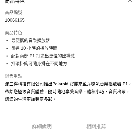
商品特色
宅配
每筆NT$130，滿NT$399(含以上)免運費
商品編號
10066165
商品特色
最便攜的音樂播放器
長達 10 小時的播放時間
配對兩部 P1 打造出更佳的臨場感
扣環掛鈎可隨身掛在不同地方
銷售重點
滿三得科技有限公司推出Polaroid 寶麗來藍芽喇叭音樂播放器 P1，
帶給您極致音質體驗，隨時隨地享受音樂。體積小巧，音質出眾，
讓您的生活更加豐富多彩。
詳細說明
相關推薦