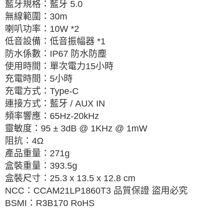
藍牙規格：藍牙
5.0
無線範圍：
30m
喇叭功率：
10W *2
低音設備：低音振幅器
*1
防水係數：
IP67
防水防塵
使用時間：單次電力
15
小時
充電時間：
5
小時
充電方式：
Type-C
連接方式：藍牙
/ AUX IN
頻率響應：
65Hz-20kHz
靈敏度：
95 ± 3dB @ 1KHz @ 1mW
阻抗：
4Ω
產品重量：
271g
盒裝重量：
393.5g
盒裝尺寸：
25.3 x 13.5 x 12.8 cm
：
CCAM21LP1860T3
品質保證 盜用必究
NCC
：
BSMI
R3B170 RoHS