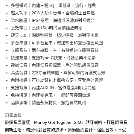
多種模式｜內建三種EQ - 重低音、流行、經典
超大功率｜20W大功率音量，全場的注目焦點
防水防塵｜IP67認證，海邊或泳池派對都適合
長效電力｜長達15小時的連續播放時間
藍牙 5.0 ｜開機秒連線，穩定連接，派對不中斷
多台串聯｜可多台互串，增加輸出和聲音覆蓋範圍
立體音效｜兩台串聯，左、右聲道的立體聲音效
快速充電｜支援Type-C快充，聆聽音樂不間斷
震撼低音｜內建低音振幅器，戶外開趴超重低音
高清音質｜2英寸全域單體，無懈可擊的沉浸式音效
內附掛繩｜可掛於背包上攜帶方便，享受戶外露營
支援有線｜內建AUX IN，當作電腦喇叭沒問題
免持通話｜內建麥克風，一鍵即可接聽電話
品牌承諾｜精選永續材質，擁抱自然風格
銷售重點
發揮音樂靈感，Marley Get Together 2 Mini藍牙喇叭，打造環保音
樂新生活。滿足你對音質的追求，透過簡約設計、強勁音效，享受