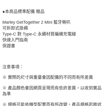
●本商品標準配備
贈品
Marley GetTogether 2 Mini
藍牙喇叭
可拆卸式掛繩
對
Type-C
永續材質編織充電線
Type-C
快速入門指南
保證書
注意事項：
※ 實際的尺寸與重量會因配備的不同而有所差異
※ 產品顏色會因網頁呈現而有些許差異，以收到實品
為準
※ 規格可能依機型配置而有所改變，產品規格若敘述