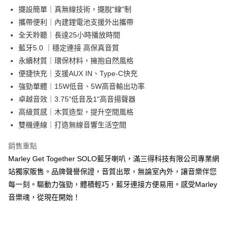
擺設簡單｜真無線技術，擺脫"線"制
攜帶便利｜內建鋰電池支援外出攜帶
全天聆聽｜長達25小時播放時間
藍牙5.0 ｜穩定連接 高保真音質
永續材質｜環保材料，擁抱自然風格
便捷快充｜支援AUX IN、Type-C快充
強勁單體｜15W低音、5W高音輸出功率
卓越音效｜3.75"低音及1"高音揚聲器
高級質感｜木質造型，提升空間風格
雙機連線｜打造無線音響生活空間
銷售重點
Marley Get Together SOLO藍牙喇叭，滿三得科技有限公司專業網
站獨家販售。品牌聲譽保證，音質出眾，無論室內外，讓音樂伴您
每一刻。驅動力強勁，體積輕巧，藍牙連接方便易用。感受Marley
音樂魂，從現在開始！