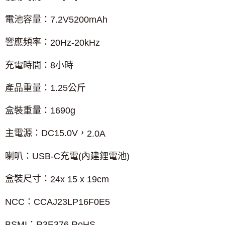
電池容量：
7.2V5200mAh
響應頻率：
20Hz-20kHz
充電時間：
8
小時
產品重量：
1.25
公斤
盒裝重量：
1690g
主電源：
DC15.0V
，
2.0A
喇叭：
USB-C
充電
(
內建鋰電池
)
盒裝尺寸：
24x 15 x 19cm
NCC
：
CCAJ23LP16F0E5
BSMI
：
R3E376 RoHS