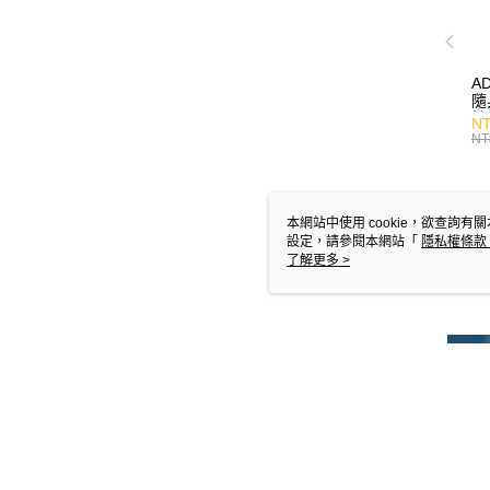
A
隨
持
NT
NT
本網站中使用 cookie，欲查詢有關
設定，請參閱本網站「
隱私權條款
使用 cookie。
了解更多 >
詳細