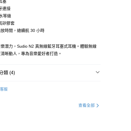
耳塞
牙連接
防水等級
氣矽膠套
放時間，總續航 30 小時
家取貨
樂潛力，Sudio N2 真無線藍牙耳塞式耳機。體驗無線
質清晰動人，專為音樂愛好者打造。
1取貨
類 (4)
30，滿NT$399(含以上)免運費
客服
▶️ 藍牙耳機
查看全部
💰1000元 ▶️ 2000元