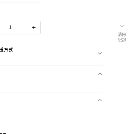
清除
紀錄
送方式
費
次付款