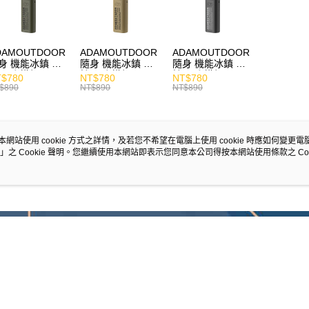
DAMOUTDOOR
ADAMOUTDOOR
ADAMOUTDOOR
身 機能冰鎮 手
隨身 機能冰鎮 手
隨身 機能冰鎮 手
風扇 掛繩
持風扇 掛繩
持風扇 掛繩
$780
NT$780
NT$780
$890
NT$890
NT$890
本網站使用 cookie 方式之詳情，及若您不希望在電腦上使用 cookie 時應如何變更電腦的
」之 Cookie 聲明。您繼續使用本網站即表示您同意本公司得按本網站使用條款之 Coo
說明
相關推薦