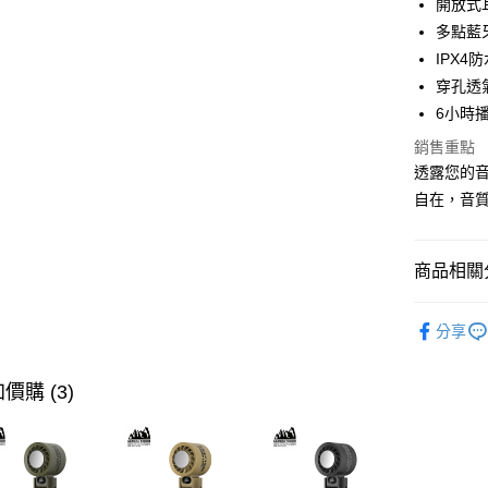
開放式
ATM付款
多點藍
IPX4
穿孔透
運送方式
6小時播
付款後全
銷售重點
免運費
透露您的音
自在，音
付款後7-1
免運費
商品相關分
宅配
每筆NT$1
快速選購
分享
耳機專區
商品分類
價購 (3)
價格區分