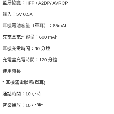
藍牙協議：
HFP / A2DP/ AVRCP
輸入：
5V 0.5A
耳機電池容量（單耳）：
85mAh
充電盒電池容量：
600 mAh
耳機充電時間：
90
分鐘
充電盒充電時間：
120
分鐘
使用時長
*
耳機滿電狀態
(
單耳
)
通話時間：
10
小時
音樂播放：
10
小時
*