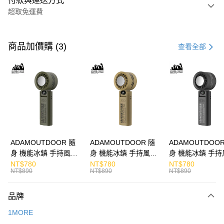
付款與運送方式
超取免運費
付款方式
信用卡一次付款
商品加價購 (3)
查看全部
LINE Pay
Apple Pay
街口支付
悠遊付
ATM付款
ADAMOUTDOOR 隨
ADAMOUTDOOR 隨
ADAMOUTDOOR
身 機能冰鎮 手持風扇
身 機能冰鎮 手持風扇
身 機能冰鎮 手持
運送方式
掛繩
掛繩
掛繩
NT$780
NT$780
NT$780
NT$890
NT$890
NT$890
付款後全家取貨
免運費
品牌
付款後7-11取貨
1MORE