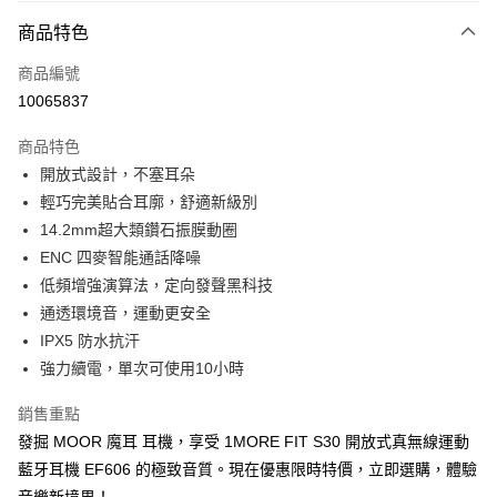
免運費
商品特色
宅配
每筆NT$130，滿NT$399(含以上)免運費
商品編號
10065837
商品特色
開放式設計，不塞耳朵
輕巧完美貼合耳廓，舒適新級別
14.2mm超大類鑽石振膜動圈
ENC 四麥智能通話降噪
低頻增強演算法，定向發聲黑科技
通透環境音，運動更安全
IPX5 防水抗汗
強力續電，單次可使用10小時
銷售重點
發掘 MOOR 魔耳 耳機，享受 1MORE FIT S30 開放式真無線運動
藍牙耳機 EF606 的極致音質。現在優惠限時特價，立即選購，體驗
音樂新境界！