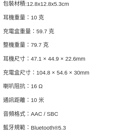
包裝材積
:12.8x12.8x5.3cm
耳機重量：
10
克
充電盒重量：
59.7
克
整機重量：
79.7
克
耳機尺寸：
47.1
×
44.9
×
22.6mm
充電盒尺寸：
104.8
×
54.6
×
30mm
喇叭阻抗：
16
Ω
通訊距離：
10
米
音頻格式：
AAC / SBC
藍牙規範：
Bluetooth®5.3