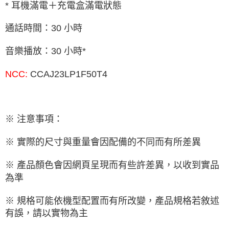
*
耳機滿電＋充電盒滿電狀態
通話時間：
30
小時
音樂播放：
30
小時
*
NCC:
CCAJ23LP1F50T4
※ 注意事項：
※ 實際的尺寸與重量會因配備的不同而有所差異
※ 產品顏色會因網頁呈現而有些許差異，以收到實品
為準
※ 規格可能依機型配置而有所改變，產品規格若敘述
有誤，請以實物為主