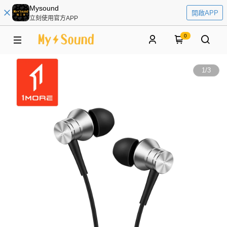
Mysound
開啟APP
立刻使用官方APP
0
1
/
3