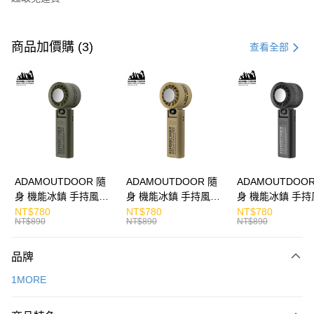
付款方式
信用卡一次付款
商品加價購 (3)
查看全部
LINE Pay
Apple Pay
街口支付
悠遊付
ATM付款
ADAMOUTDOOR 隨
ADAMOUTDOOR 隨
ADAMOUTDOOR
身 機能冰鎮 手持風扇
身 機能冰鎮 手持風扇
身 機能冰鎮 手持
運送方式
掛繩
掛繩
掛繩
NT$780
NT$780
NT$780
NT$890
NT$890
NT$890
付款後全家取貨
免運費
品牌
付款後7-11取貨
1MORE
免運費