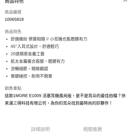
商品特色
宅配
每筆NT$130，滿NT$399(含以上)免運費
商品編號
10065818
商品特色
舒適繽紛 樂聲相隨 // 小耳機也能鏗鏘有力
45°入耳式設計，舒適輕巧
20道精密金屬工藝
航太金屬複合振膜，鏗鏘有力
流暢細節，精緻觀感
單鍵線控，耐用不簡單
銷售重點
這款1MORE E1009 活塞耳機風尚版，是不是耳朵的最佳拍檔？快
來滿三得科技有限公司，為你的耳朵找到最時尚的好夥伴！
詳細說明
相關推薦