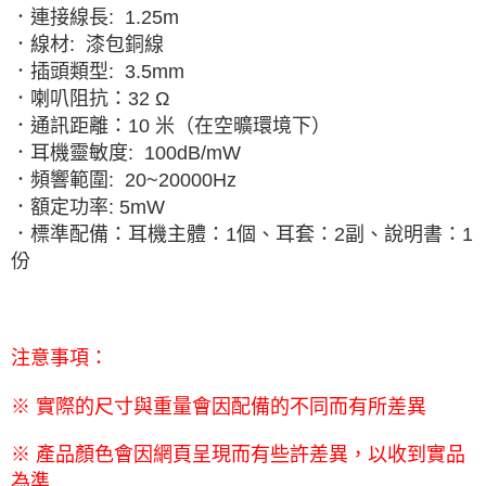
．連接線長
: 1.25m
．線材
:
漆包銅線
．插頭類型
: 3.5mm
．喇叭阻抗：
32 Ω
．通訊距離：
10
米（在空曠環境下）
．耳機靈敏度
: 100dB/mW
．頻響範圍
: 20~20000Hz
．額定功率
: 5mW
．標準配備：耳機主體：
1
個、耳套：
2
副、說明書：
1
份
注意事項：
※ 實際的尺寸與重量會因配備的不同而有所差異
※ 產品顏色會因網頁呈現而有些許差異，以收到實品
為準