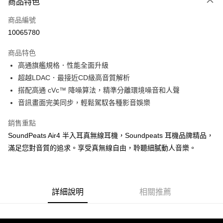
商品特色
宅配
每筆NT$130，滿NT$399(含以上)免運費
商品編號
10065780
商品特色
高通旗艦規格．性能全面升級
超越LDAC．最接近CD級高音質解析
搭配高通 cVc™ 降噪算法，精準分離環境噪音和人聲
音訊畫面完美同步，輕鬆駕馭各種影音娛樂
銷售重點
SoundPeats Air4 半入耳真無線耳機，Soundpeats 耳機品牌精品，
滿足您對音質的追求。享受真無線自由，聆聽細膩動人音樂。
詳細說明
相關推薦