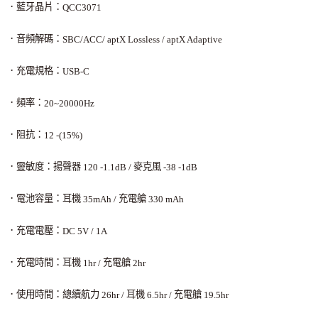
．藍牙晶片：
QCC3071
．音頻解碼：
SBC/ACC/ aptX Lossless / aptX Adaptive
．充電規格：
USB-C
．頻率：
20~20000Hz
．阻抗：
12 -(15%)
．靈敏度：揚聲器
麥克風
120 -1.1dB /
-38 -1dB
．電池容量：耳機
充電艙
35mAh /
330 mAh
．充電電壓：
DC 5V / 1A
．充電時間：耳機
充電艙
1hr /
2hr
．使用時間：總續航力
耳機
充電艙
26hr /
6.5hr /
19.5hr