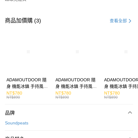
付款方式
信用卡一次付款
商品加價購 (3)
查看全部
LINE Pay
Apple Pay
街口支付
悠遊付
ATM付款
ADAMOUTDOOR 隨
ADAMOUTDOOR 隨
ADAMOUTDOOR
身 機能冰鎮 手持風扇
身 機能冰鎮 手持風扇
身 機能冰鎮 手持
運送方式
掛繩
掛繩
掛繩
NT$780
NT$780
NT$780
NT$890
NT$890
NT$890
付款後全家取貨
免運費
品牌
付款後7-11取貨
Soundpeats
免運費