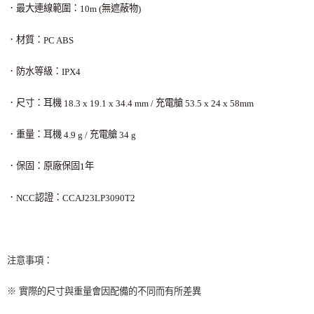
．最大連線範圍：
無遮蔽物
10m (
)
．材質：
PC ABS
．防水等級：
IPX4
．尺寸：耳機
充電艙
18.3 x 19.1 x 34.4 mm /
53.5 x 24 x 58mm
．重量：耳機
充電艙
4.9 g /
34 g
．保固：原廠保固
年
1
．
認證：
NCC
CCAJ23LP3090T2
注意事項：
※ 實際的尺寸與重量會因配備的不同而有所差異