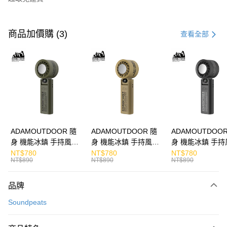
付款方式
信用卡一次付款
商品加價購 (3)
查看全部
LINE Pay
Apple Pay
街口支付
悠遊付
ATM付款
ADAMOUTDOOR 隨
ADAMOUTDOOR 隨
ADAMOUTDOOR
身 機能冰鎮 手持風扇
身 機能冰鎮 手持風扇
身 機能冰鎮 手持
運送方式
掛繩
掛繩
掛繩
NT$780
NT$780
NT$780
NT$890
NT$890
NT$890
付款後全家取貨
免運費
品牌
付款後7-11取貨
Soundpeats
免運費