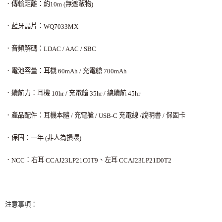
．傳輸距離：約
無遮蔽物
10m (
)
．藍牙晶片：
WQ7033MX
．音頻解碼：
LDAC / AAC / SBC
．電池容量：耳機
充電艙
60mAh /
700mAh
．續航力：耳機
充電艙
總續航
10hr /
35hr /
45hr
．產品配件：耳機本體
充電艙
充電線
說明書
保固卡
/
/ USB-C
/
/
．保固：一年
非人為損壞
(
)
．
：右耳
、左耳
NCC
CCAJ23LP21C0T9
CCAJ23LP21D0T2
注意事項：