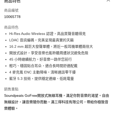
商品特色
宅配
每筆NT$130，滿NT$399(含以上)免運費
商品編號
10065778
商品特色
Hi-Res Audio Wireless 認證，高品質聲音聽得見
LDAC 音訊編碼，完美呈現最真實的天籟
16.2 mm 超巨大發聲單體，將近一般耳機單體兩倍大
開放式設計，享受音樂也能聆聽周遭狀況避免危險
45 小時總續航力，好音樂一路伴您前行
輕巧、穩固貼合耳朵，適合長時間舒適配戴
4 麥克風 ENC 主動降噪，清晰通話零干擾
藍牙 5.3 技術，提供穩定連線、低耗電量
銷售重點
Soundpeats GoFree開放式無線耳機，滿足你對音樂的渴望。自由
無線設計，讓音樂隨你而動。滿三得科技有限公司，帶給你極致音
樂體驗。