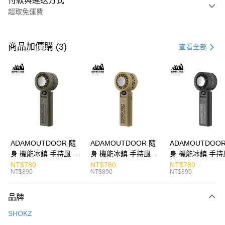
付款與運送方式
超取免運費
付款方式
信用卡一次付款
商品加價購 (3)
查看全部
LINE Pay
Apple Pay
街口支付
悠遊付
ATM付款
ADAMOUTDOOR 隨
ADAMOUTDOOR 隨
ADAMOUTDOOR
身 機能冰鎮 手持風扇
身 機能冰鎮 手持風扇
身 機能冰鎮 手持
運送方式
掛繩
掛繩
掛繩
NT$780
NT$780
NT$780
NT$890
NT$890
NT$890
付款後全家取貨
免運費
品牌
付款後7-11取貨
SHOKZ