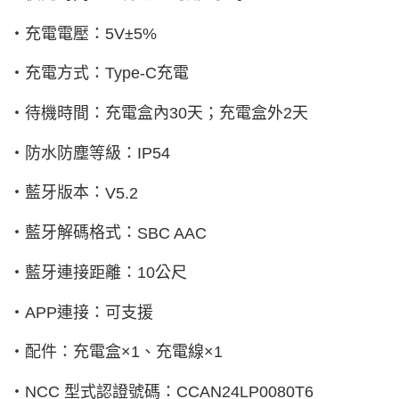
‧充電電壓：
5V
±
5%
‧充電方式：
Type-C
充電
‧待機時間：充電盒內
30
天；充電盒外
2
天
‧防水防塵等級：
IP54
‧藍牙版本：
V5.2
‧藍牙解碼格式：
SBC AAC
‧藍牙連接距離：
10
公尺
‧
APP
連接：可支援
‧配件：充電盒×
1
、充電線×
1
‧
NCC
型式認證號碼：
CCAN24LP0080T6