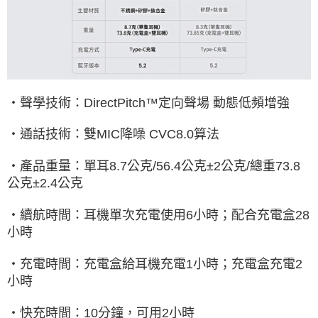
‧聲學技術：
DirectPitch
™定向聲場
動態低頻增強
‧通話技術：雙
MIC
降噪
CVC8.0
算法
‧產品重量：單耳
8.7
公克
/56.4
公克±
2
公克
/
總重
73.8
公克±
2.4
公克
‧續航時間：耳機單次充電使用
6
小時；配合充電盒
28
小時
‧充電時間：充電盒給耳機充電
1
小時；充電盒充電
2
小時
‧快充時間：
10
分鐘，可用
2
小時