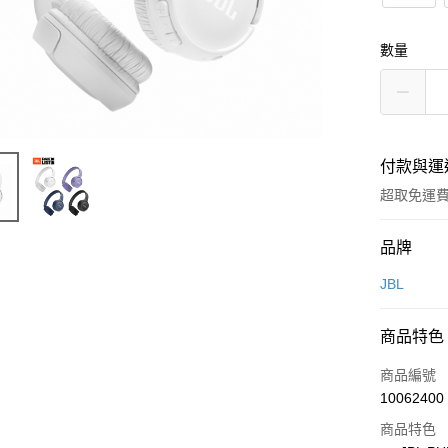
數量
付款與運
超取免運
付款方式
品牌
信用卡一
JBL
LINE Pay
商品特色
Apple Pay
商品編號
街口支付
10062400
商品特色
悠遊付