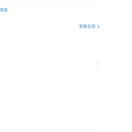
客服
▶️ 藍牙耳機
查看全部
🎧 流行配件｜時尚穿搭引潮流
💰1000元 ▶️ 2000元