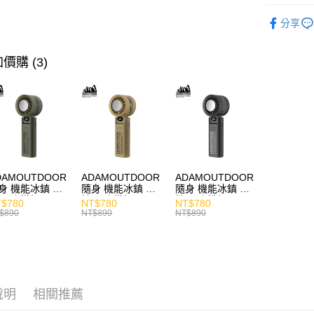
快速選購
分享
耳機專區
商品分類
價購 (3)
主題分類
價格區分
DAMOUTDOOR
ADAMOUTDOOR
ADAMOUTDOOR
身 機能冰鎮 手
隨身 機能冰鎮 手
隨身 機能冰鎮 手
風扇 掛繩
持風扇 掛繩
持風扇 掛繩
$780
NT$780
NT$780
$890
NT$890
NT$890
說明
相關推薦