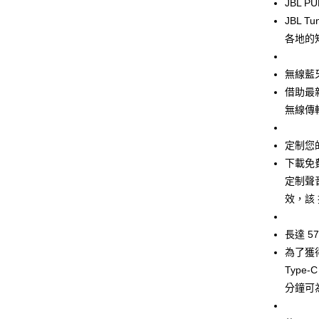
JBL P
ATM付款
JBL 
各地的
運送方式
無線藍牙
付款後全
借助最
免運費
無線傳
付款後7-1
定制您
免運費
下載免費
宅配
定制聲音 
每筆NT$1
效，該
長達 5
為了獲
Type
分鐘可