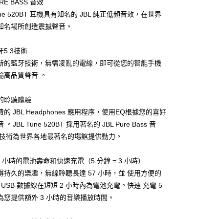
URE BASS 音效
Tune 520BT 耳機具有知名的 JBL 純正低頻音效，在世界
知名場所創造震撼聲音。
5.3技術
家取貨
新的藍牙技術，無需凌亂的電線，即可從您的智能手機
輸高品質聲音 。
1取貨
的聆聽體驗
的 JBL Headphones 應用程序，使用EQ根據您的喜好
。JBL Tune 520BT 採用著名的 JBL Pure Bass 音
30，滿NT$399(含以上)免運費
 技術為世界各地最著名的場館提供動力。
7 小時的電池壽命和快速充電（5 分鐘 = 3 小時）
得持久的樂趣，無線聆聽長達 57 小時，並 使用方便的
-C USB 數據線在短短 2 小時內為電池充電。快速 充電 5
為您提供額外 3 小時的音樂播放時間。