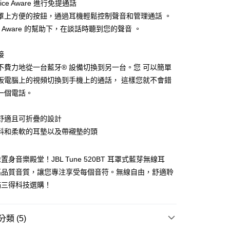
ice Aware 進行免提通話
罩上方便的按鈕，通過耳機輕鬆控制聲音和管理通話 。
ce Aware 的幫助下，在談話時聽到您的聲音 。
接
不費力地從一台藍牙® 設備切換到另一台。您 可以簡單
板電腦上的視頻切換到手機上的通話， 這樣您就不會錯
一個電話。
舒適且可折疊的設計
料和柔軟的耳墊以及帶襯墊的頭
身音樂殿堂！JBL Tune 520BT 耳罩式藍芽無線耳
高品質音質，讓您專注享受每個音符。無線自由，舒適聆
滿三得科技選購！
類 (5)