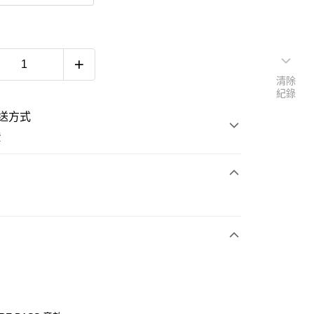
清除
紀錄
送方式
費
次付款