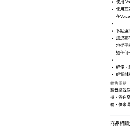
使用 Vo
使用耳
在Voi
多點連
讓您毫
地從平
過任何
輕便、
輕質材
銷售重點
聽音樂就像置
機，營造
聽，快來
商品相關分