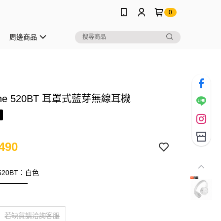
0
周邊商品
Tune 520BT 耳罩式藍芽無線耳機
490
e 520BT：白色
若缺貨請洽詢客服