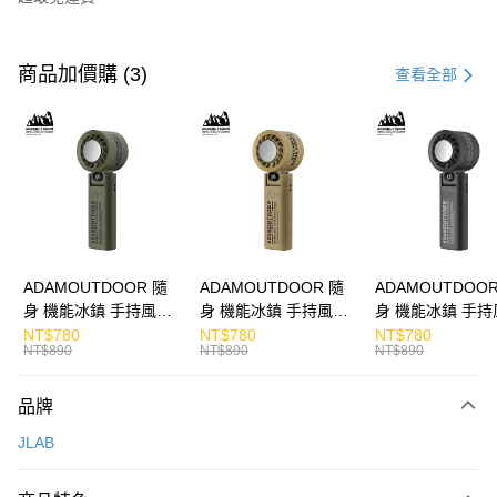
付款方式
信用卡一次付款
商品加價購 (3)
查看全部
LINE Pay
Apple Pay
街口支付
悠遊付
ATM付款
ADAMOUTDOOR 隨
ADAMOUTDOOR 隨
ADAMOUTDOOR
身 機能冰鎮 手持風扇
身 機能冰鎮 手持風扇
身 機能冰鎮 手持
運送方式
掛繩
掛繩
掛繩
NT$780
NT$780
NT$780
NT$890
NT$890
NT$890
付款後全家取貨
免運費
品牌
付款後7-11取貨
JLAB
免運費