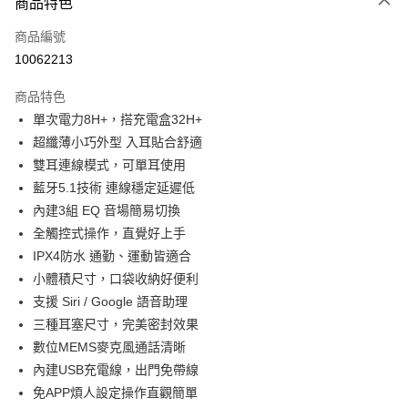
商品特色
宅配
每筆NT$130，滿NT$399(含以上)免運費
商品編號
10062213
商品特色
單次電力8H+，搭充電盒32H+
超纖薄小巧外型 入耳貼合舒適
雙耳連線模式，可單耳使用
藍牙5.1技術 連線穩定延遲低
內建3組 EQ 音場簡易切換
全觸控式操作，直覺好上手
IPX4防水 通勤、運動皆適合
小體積尺寸，口袋收納好便利
支援 Siri / Google 語音助理
三種耳塞尺寸，完美密封效果
數位MEMS麥克風通話清晰
內建USB充電線，出門免帶線
免APP煩人設定操作直觀簡單