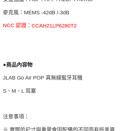
麥克風：
MEMS -42dB /-3dB
NCC
認證：
CCAH21LP6280T2
●
商品內容物
JLAB Go Air POP
真無線藍牙耳機
S
、
M
、
L
耳塞
注意事項：
※ 實際的尺寸與重量會因配備的不同而有所差異