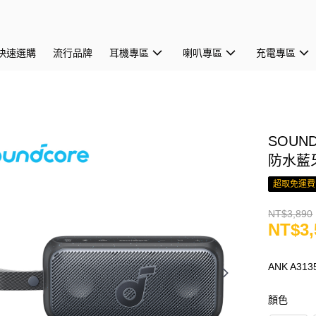
快速選購
流行品牌
耳機專區
喇叭專區
充電專區
SOUND
防水藍
超取免運費
NT$3,890
NT$3,
ANK A313
顏色