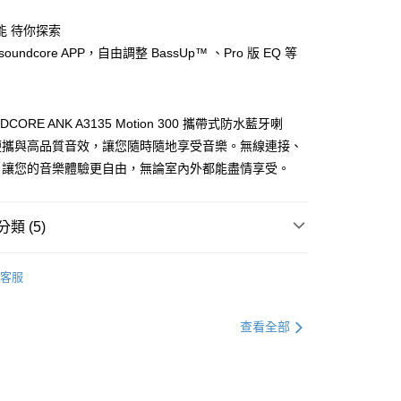
能 待你探索
oundcore APP，自由調整 BassUp™ 、Pro 版 EQ 等
CORE ANK A3135 Motion 300 攜帶式防水藍牙喇
便攜與高品質音效，讓您隨時隨地享受音樂。無線連接、
，讓您的音樂體驗更自由，無論室內外都能盡情享受。
類 (5)
客服
▶️ 音響喇叭
查看全部
🎵 soundcore｜音頻技術領先全球
💰3000元 ▶️ 4000元