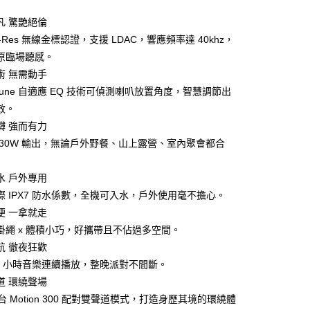
凡 驚艷絕倫
i-Res 無線金標認證，支援 LDAC，響應頻率達 40khz，
原臨場聽感。
術 無需動手
tTune 自適應 EQ 技術可偵測喇叭放置角度，智慧調節出
家取貨
效。
礴 強而有力
 30W 輸出，無論戶外野餐、山上露營、室內聚會都合
1取貨
水 戶外專用
際 IPX7 防水係數，全機可入水，戶外使用毫不擔心。
30，滿NT$399(含以上)免運費
便 一拿就走
掛繩 x 體積小巧，好攜帶且不佔過多空間。
航 徹夜狂歡
13 小時音樂連續播放，整晚派對不間斷。
道 環繞聲場
 台 Motion 300 配對雙聲道模式，打造身歷其境的環繞體