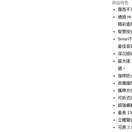
商品特色
悠遊付
聲而不
ATM付款
通過 H
精彩還
智慧技
運送方式
Smar
付款後全
最佳音
免運費
深沉磅
最大達
付款後7-1
適。
免運費
強悍防
宅配
具備國
每筆NT$1
攜帶方
可拆式
超強續
最長 
立體聲
可將 2