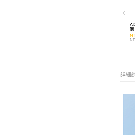
A
隨
持
NT
NT
詳細