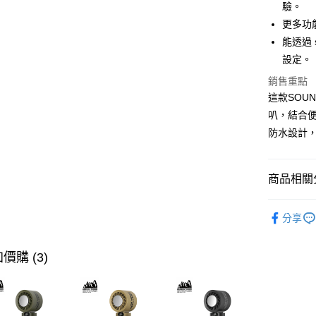
驗。
更多功
能透過 s
設定。
銷售重點
這款SOUND
叭，結合
防水設計
商品相關分
快速選購
分享
喇叭專區
商品分類
價購 (3)
主題分類
價格區分