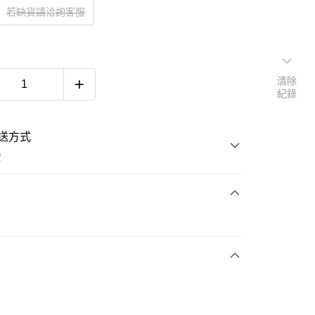
若缺貨請洽詢客服
清除
紀錄
送方式
費
次付款
e