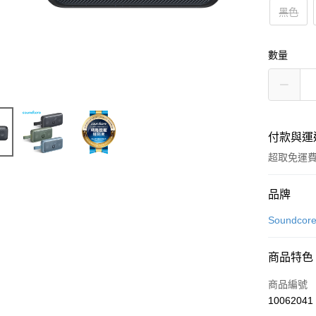
黑色
數量
付款與運
超取免運
付款方式
品牌
信用卡一
Soundcor
LINE Pay
商品特色
Apple Pay
商品編號
街口支付
10062041