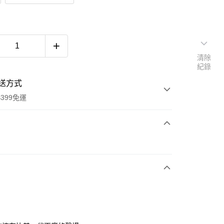
清除
紀錄
送方式
399免運
次付款