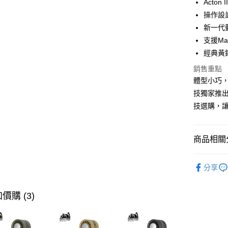
Acto
ATM付款
操作設
新一代藍
支援Mar
運送方式
經典黃
宅配
銷售重點
每筆NT$1
體型小巧，音
技獨家推
技選購，
商品相關分
快速選購
分享
喇叭專區
商品分類
價購 (3)
主題分類
價格區分