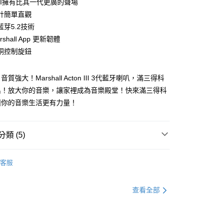
n III擁有比其一代更廣的聲場
計簡單直觀
芽5.2技術
shall App 更新韌體
銅控制旋鈕
30，滿NT$399(含以上)免運費
質強大！Marshall Acton III 3代藍牙喇叭，滿三得科
出！放大你的音樂，讓家裡成為音樂殿堂！快來滿三得科
讓你的音樂生活更有力量！
類 (5)
客服
▶️ 音響喇叭
查看全部
🔈 Marshall｜搖滾樂界經典傳奇
💰 5000元 以上