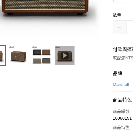
數量
付款與運
宅配滿NT$
付款方式
品牌
信用卡一
Marshall
LINE Pay
商品特色
Apple Pay
商品編號
街口支付
10060151
商品特色
悠遊付