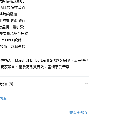
大的便攜式喇叭
HALL標誌性音質
⼩時無線續航
防水防塵 輕裝隨行
放盡情「響」受
家取貨
CK模式實現多台串聯
RSHALL設計
.1技術可輕鬆連接
1取貨
動人！Marshall Emberton II 2代藍牙喇叭，滿三得科
司獨家販售。體驗高品質音效，盡情享受音樂！
30，滿NT$399(含以上)免運費
類 (5)
客服
▶️ 音響喇叭
查看全部