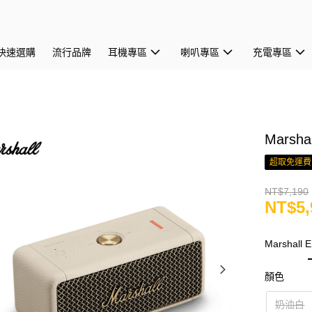
快速選購
流行品牌
耳機專區
喇叭專區
充電專區
Marsha
超取免運費
NT$7,190
NT$5,
Marshall
顏色
奶油白