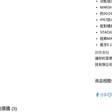
功能強
ATM付款
MARS
約30
IP67
運送方式
配對播
付款後全
STA
免運費
經典MA
藍⽛5
付款後7-1
銷售重點
免運費
讓你的音樂更
宅配
技有限公
每筆NT$1
商品相關分
快速選購
分享
喇叭專區
商品分類
價購 (3)