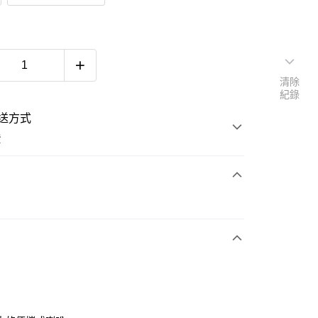
清除
紀錄
送方式
費
次付款