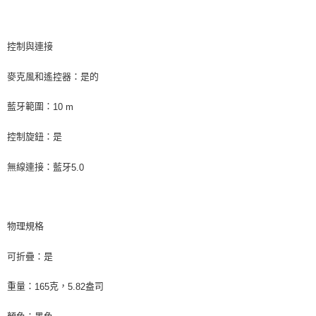
控制與連接
麥克風和遙控器：是的
藍牙範圍：
10 m
控制旋鈕：是
無線連接：藍牙
5.0
物理規格
可折疊：是
重量：
克，
盎司
165
5.82