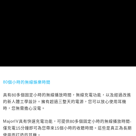
80
個小時的無線娛樂時間
具有
多個固定小時的無線播放時間，無線充電功能，以及經過改進
80
的新人體工學設計。擁有超過三整天的電源，您可以放心使用耳機
時，您無需擔心沒電。
具有快速充電功能，可提供
多個固定小時的無線播放時間
MajorIV
80
-
僅充電
分鐘即可為您帶來
個小時的收聽時間。這些是真正為長期
15
15
使用而打造的耳機。