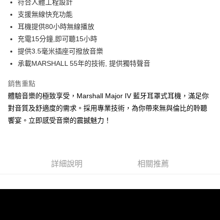
符合人體工程設計
支援無線快充功能
耳機提供80小時無線播放
充電15分鐘,即可聽15小時
提供3.5毫米插座可撥放音樂
承載MARSHALL 55年的技術, 提供獨特聲音
銷售重點
體驗音樂的極致享受，Marshall Major IV 藍牙耳罩式耳機，滿足你
對音質及舒適度的需求。採用專業技術，為你帶來無與倫比的聆聽
饗宴。立即感受音樂的震撼魅力！
詳細說明
相關推薦