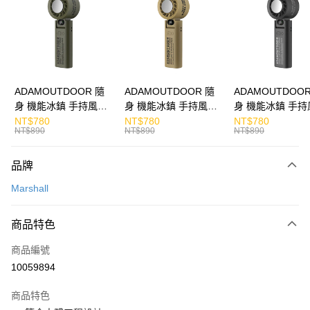
Apple Pay
街口支付
悠遊付
ATM付款
ADAMOUTDOOR 隨
ADAMOUTDOOR 隨
ADAMOUTDOOR
身 機能冰鎮 手持風扇
身 機能冰鎮 手持風扇
身 機能冰鎮 手持
運送方式
掛繩
掛繩
掛繩
NT$780
NT$780
NT$780
NT$890
NT$890
NT$890
付款後全家取貨
免運費
品牌
付款後7-11取貨
Marshall
免運費
商品特色
宅配
每筆NT$130，滿NT$399(含以上)免運費
商品編號
10059894
商品特色