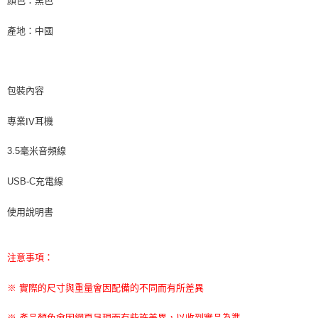
顏色：黑色
產地：中國
包裝內容
專業
耳機
IV
毫米音頻線
3.5
充電線
USB-C
使用說明書
注意事項：
※ 實際的尺寸與重量會因配備的不同而有所差異
※ 產品顏色會因網頁呈現而有些許差異，以收到實品為準