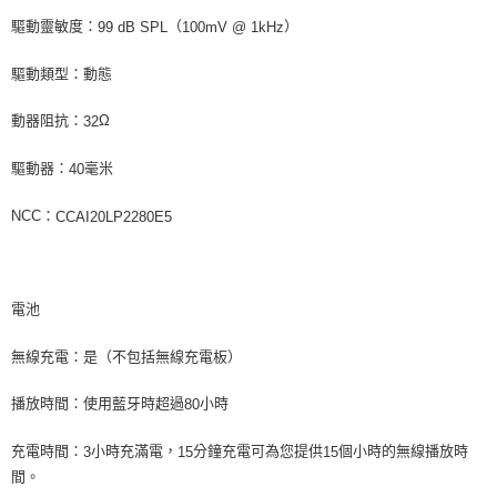
驅動靈敏度：
（
）
99 dB SPL
100mV @ 1kHz
驅動類型：動態
動器阻抗：
Ω
32
驅動器：
毫米
40
：
NCC
CCAI20LP2280E5
電池
無線充電：是（不包括無線充電板）
播放時間：使用藍牙時超過
小時
80
充電時間：
小時充滿電，
分鐘充電可為您提供
個小時的無線播放時
3
15
15
間。