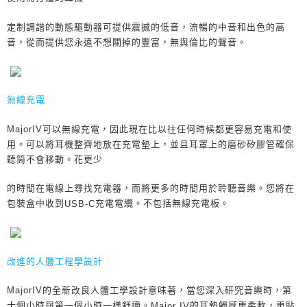
定制調諧的動態驅動器可提供震撼的低音，流暢的中音和出色的高
音，從而提供您永遠不想關掉的豐富，無與倫比的聲音。
無線充電
MajorIV
可以無線充電，因此現在比以往任何時候都更容易充電和使
用。可以將耳機整齊地放在充電墊上，並且耳罩上的磨砂矽膠管確保
聽筒不會移動。花更少
的時間在電線上尋找充電器，而將更多的時間用於聆聽音樂。您將在
包裝盒中收到
充電電纜。不包括無線充電板。
USB-C
改進的人體工程學設計
MajorIV
的全新改良人體工學設計意味著，當您深入研究音樂時，第
十個小時與第一個小時一樣舒適。
的耳墊觸感更柔軟，更貼
Major IV