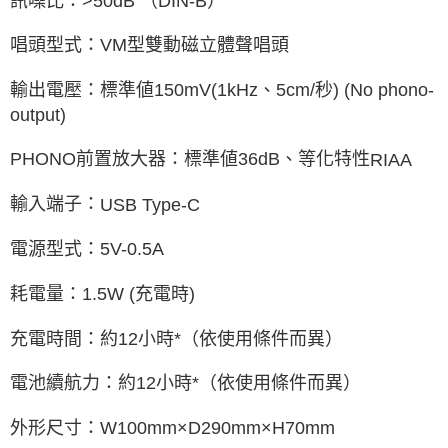
訊噪比：
>50dB
（
DIN-B
）
唱頭型式：
VM
型雙動磁立體聲唱頭
輸出電壓：標準値
150mV(1kHz
、
5cm/
秒
) (No phono-
output)
PHONO
前置放大器：標準値
36dB
、等化特性
RIAA
輸入端子：
USB Type-C
電源型式：
5V-0.5A
耗電量：
1.5W (
充電時
)
充電時間：約
12
小時
*
（依使用條件而異）
電池續航力：約
12
小時
*
（依使用條件而異）
外形尺寸：
W100mm
×
D290mm
×
H70mm