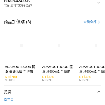
付款與運送方式
宅配滿NT$399免運
付款方式
信用卡一次付款
商品加價購 (3)
查看全部
LINE Pay
Apple Pay
街口支付
悠遊付
ATM付款
ADAMOUTDOOR 隨
ADAMOUTDOOR 隨
ADAMOUTDOOR
身 機能冰鎮 手持風扇
身 機能冰鎮 手持風扇
身 機能冰鎮 手持
運送方式
掛繩
掛繩
掛繩
NT$780
NT$780
NT$780
NT$890
NT$890
NT$890
宅配
每筆NT$130，滿NT$399(含以上)免運費
品牌
鐵三角