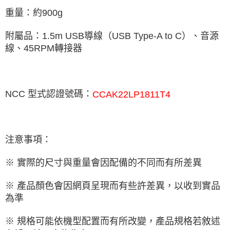
重量：約
900g
附屬品：
1.5m USB
導線（
USB Type-A to C
）、音源
線、
45RPM
轉接器
NCC
型式認證號碼：
CCAK22LP1811T4
注意事項：
※ 實際的尺寸與重量會因配備的不同而有所差異
※ 產品顏色會因網頁呈現而有些許差異，以收到實品
為準
※ 規格可能依機型配置而有所改變，產品規格若敘述