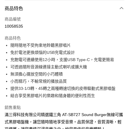
商品特色
商品編號
10058535
商品特色
隨時隨地不受拘束地聆聽黑膠唱片
免於電池更換煩惱的USB充電式設計
充飽電可連續使用12小時，支援USB Type-C，充電更簡易
可透過隨附音源線連接主動式喇叭或擴大機
無須擔心擺放空間的小巧體積
小而精巧，不輸常規的播放品質
提供33-1/3轉、45轉之兩種轉速切換的皮帶驅動式黑膠唱盤
結合享受黑膠唱片的樂趣和隨身聽的便利性而生
銷售重點
滿三得科技有限公司精選鐵三角 AT-SB727 Sound Burger無線可攜
式黑膠唱盤機，讓您隨時隨地享受音樂。品質保證，音質清晰，輕
巧便攜，讓您盡情沉浸音樂之中。給您最佳的音樂體驗！