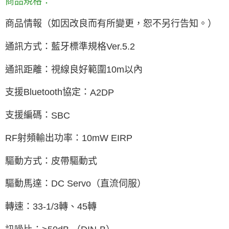
商品規格：
商品情報（如因改良而有所變更，恕不另行告知。）
通訊方式：藍牙標準規格
Ver.5.2
通訊距離：視線良好範圍
10m
以內
支援
Bluetooth
協定：
A2DP
支援編碼：
SBC
RF
射頻輸出功率：
10mW EIRP
驅動方式：皮帶驅動式
驅動馬達：
DC Servo
（直流伺服）
轉速：
33-1/3
轉、
45
轉