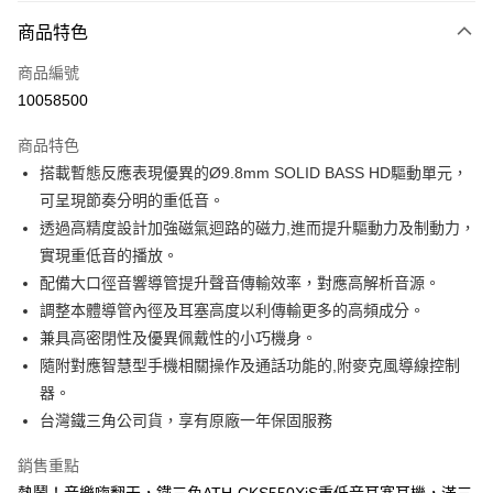
免運費
商品特色
宅配
每筆NT$130，滿NT$399(含以上)免運費
商品編號
10058500
商品特色
搭載暫態反應表現優異的Ø9.8mm SOLID BASS HD驅動單元，
可呈現節奏分明的重低音。
透過高精度設計加強磁氣迴路的磁力,進而提升驅動力及制動力，
實現重低音的播放。
配備大口徑音響導管提升聲音傳輸效率，對應高解析音源。
調整本體導管內徑及耳塞高度以利傳輸更多的高頻成分。
兼具高密閉性及優異佩戴性的小巧機身。
隨附對應智慧型手機相關操作及通話功能的,附麥克風導線控制
器。
台灣鐵三角公司貨，享有原廠一年保固服務
銷售重點
熱鬧！音樂嗨翻天，鐵三角ATH-CKS550XiS重低音耳塞耳機，滿三