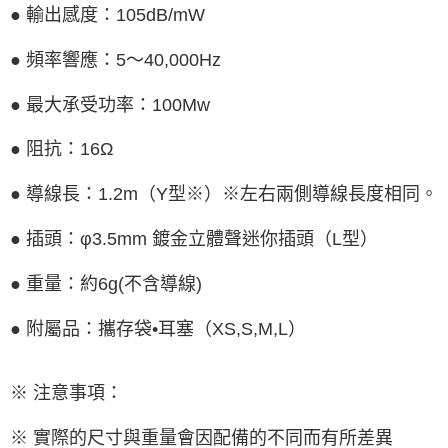
● 輸出感度：
105dB/mW
● 頻率響應：
5
～
40,000Hz
● 最大承受功率：
100Mw
● 阻抗：
16Ω
● 導線長：
1.2m
（
Y
型※）※左右兩側導線長度相同。
● 插頭：φ
3.5mm
鍍金立體聲迷你插頭（
L
型）
● 重量：約
6g(
不含導線
)
● 附屬品：攜存袋•耳塞（
XS,S,M,L
）
※ 注意事項：
※ 實際的尺寸與重量會因配備的不同而有所差異