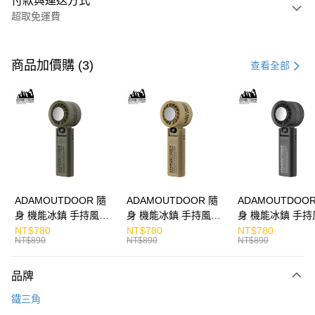
付款與運送方式
超取免運費
付款方式
信用卡一次付款
商品加價購 (3)
查看全部
LINE Pay
Apple Pay
街口支付
悠遊付
ATM付款
ADAMOUTDOOR 隨
ADAMOUTDOOR 隨
ADAMOUTDOOR
身 機能冰鎮 手持風扇
身 機能冰鎮 手持風扇
身 機能冰鎮 手持
運送方式
掛繩
掛繩
掛繩
NT$780
NT$780
NT$780
NT$890
NT$890
NT$890
付款後全家取貨
免運費
品牌
付款後7-11取貨
鐵三角