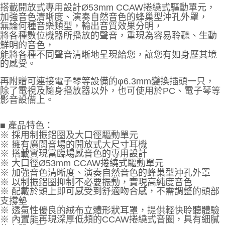
搭載開放式專用設計Ø53mm CCAW捲繞式驅動單元，
加強音色清晰度、演奏自然音色的蜂巢型沖孔外罩，
無論何種音樂類型，輸出音質效果分明，
將各種數位機器所播放的聲音，重現為容易聆聽、生動
鮮明的音色，
能將各種不同聲音清晰地呈現給您，讓您有如身歷其境
的感受。
再附贈可連接電子琴等設備的φ6.3mm變換插頭一只，
除了電視及隨身播放器以外，也可使用於PC、電子琴等
影音設備上。
■ 產品特色：
※ 採用制振鋁圈及大口徑驅動單元
※ 擁有廣闊音場的開放式大尺寸耳機
※ 搭載實現富臨場感音色的專用設計
※ 大口徑Ø53mm CCAW捲繞式驅動單元
※ 加強音色清晰度、演奏自然音色的蜂巢型沖孔外罩
※ 以制振鋁圈抑制不必要振動，實現高純度音色
※ 配戴於頭上即可感受到舒適吻合感，不需調整的頭部
支撐墊
※ 透氣性優良的絨布立體形狀耳罩，提供輕快聆聽體驗
※ 內置能再現深厚低頻的CCAW捲繞式音圈，具有細膩