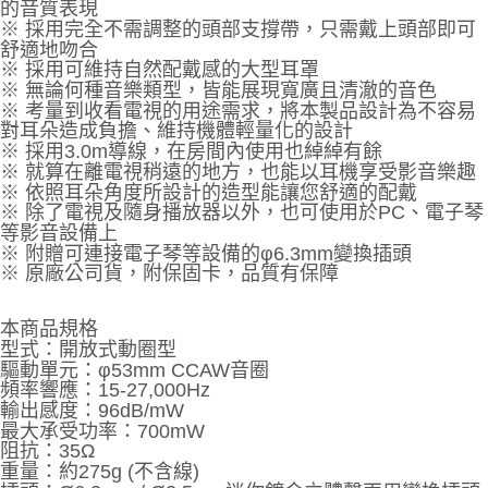
的音質表現
※ 採用完全不需調整的頭部支撐帶，只需戴上頭部即可
舒適地吻合
※ 採用可維持自然配戴感的大型耳罩
※ 無論何種音樂類型，皆能展現寬廣且清澈的音色
※ 考量到收看電視的用途需求，將本製品設計為不容易
對耳朵造成負擔、維持機體輕量化的設計
※ 採用3.0m導線，在房間內使用也綽綽有餘
※ 就算在離電視稍遠的地方，也能以耳機享受影音樂趣
※ 依照耳朵角度所設計的造型能讓您舒適的配戴
※ 除了電視及隨身播放器以外，也可使用於PC、電子琴
等影音設備上
※ 附贈可連接電子琴等設備的φ6.3mm變換插頭
※ 原廠公司貨，附保固卡，品質有保障
本商品規格
型式：開放式動圈型
驅動單元：φ53mm CCAW音圈
頻率響應：15-27,000Hz
輸出感度：96dB/mW
最大承受功率：700mW
阻抗：35Ω
重量：約275g (不含線)