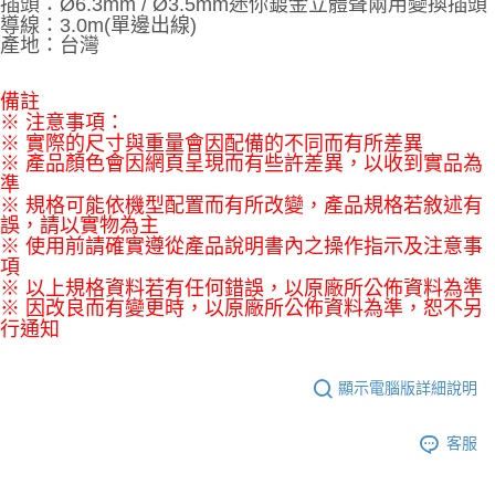
插頭：Ø6.3mm / Ø3.5mm迷你鍍金立體聲兩用變換插頭
導線：3.0m(單邊出線)
產地：台灣
備註
※ 注意事項：
※ 實際的尺寸與重量會因配備的不同而有所差異
※ 產品顏色會因網頁呈現而有些許差異，以收到實品為
準
※ 規格可能依機型配置而有所改變，產品規格若敘述有
誤，請以實物為主
※ 使用前請確實遵從產品說明書內之操作指示及注意事
項
※ 以上規格資料若有任何錯誤，以原廠所公佈資料為準
※ 因改良而有變更時，以原廠所公佈資料為準，恕不另
行通知
顯示電腦版詳細說明
客服