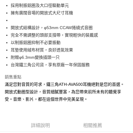
採用制振鋁圈及大口徑驅動單元
擁有廣闊音場的開放式大尺寸耳機
開放式結構設計，φ53mm CCAW捲繞式音圈
完全不需調整的頭部支撐帶，實現輕快的裝戴感
以制振鋁圈抑制不必要振動
耳墊使用絨布材質，良好透氣效果
附贈φ6.3mm變換插頭一只
台灣鐵三角公司貨，享有原廠一年保固服務
銷售重點
滿足您對音質的苛求，鐵三角ATH-AVA500耳機絕對是您的首選。
開放式動圈型設計，音質細膩豐富，為您帶來前所未有的聽覺享
受。音樂、影片，都在這個世界中完美呈現。
詳細說明
相關推薦