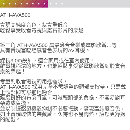
ATH-AVA500
實現高純度音色．紮實重低音
輕鬆享受收看電視與鑑賞影片的樂趣
鐵三角 ATH-AVA500 屬最適合音樂或電影欣賞…等
具有實現富臨場感音色表現的AV耳機。
線長3.0m設計，適合家用或在室內使用，
離電視稍遠的地方，也能輕鬆享受從電影欣賞到聆賞音
樂的樂趣！
考量到收看電視的用途需求，
ATH-AVA500 採用完全不需調整的頭部支撐帶，只需戴
上頭部即可舒適地吻合，
觸感良好的布製耳罩，可減輕頭部的負擔、不容易對耳
朵造成負擔，
並以制振鋁製機殼抑制不必要振動，實現高純度音色，
如此實現輕快的裝戴感，久待也不易悶熱，讓您更舒適
的配戴。