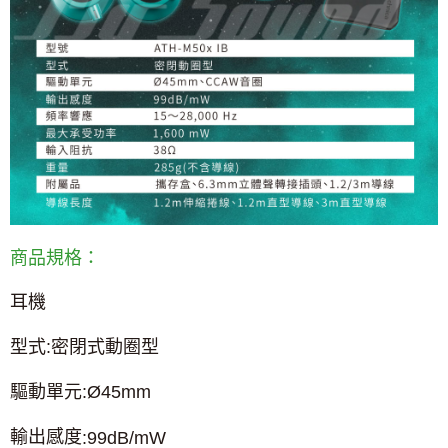
商品規格：
耳機
型式
:
密閉式動圈型
Ø
驅動單元
:
45mm
輸出感度
:99dB/mW