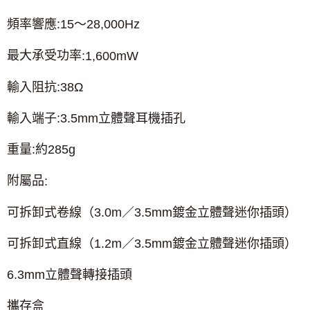
頻率響應
:15
～
28,000Hz
最大承受功率
:1,600mW
輸入阻抗
:38
Ω
輸入端子
:3.5mm
立體聲耳機插孔
重量
:
約
285g
附屬品
:
可拆卸式卷線（
3.0m
／
3.5mm
鍍金立體聲迷你插頭）
可拆卸式直線（
1.2m
／
3.5mm
鍍金立體聲迷你插頭）
6.3mm
立體聲轉接插頭
攜存盒