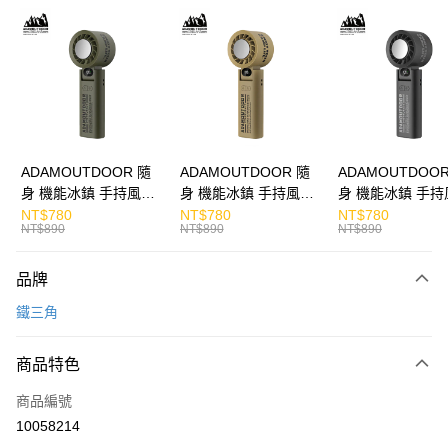
LINE Pay
Apple Pay
街口支付
悠遊付
ATM付款
ADAMOUTDOOR 隨
ADAMOUTDOOR 隨
ADAMOUTDOOR
身 機能冰鎮 手持風扇
身 機能冰鎮 手持風扇
身 機能冰鎮 手持
運送方式
掛繩
掛繩
掛繩
NT$780
NT$780
NT$780
NT$890
NT$890
NT$890
付款後全家取貨
免運費
品牌
付款後7-11取貨
鐵三角
免運費
商品特色
宅配
每筆NT$130，滿NT$399(含以上)免運費
商品編號
10058214