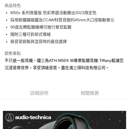
商品特色
M50x 系列限量版 色彩票選活動勝出2023限定色
採用釹鐵硼磁鐵及CCAW材質音圈的45mm大口徑驅動單元
90度反轉監聽機構可進行單耳監聽
隨附三種可拆卸式導線
錄音室錄製與混音時的最佳選擇
銷售重點
不只是一般耳機，鐵三角ATH-M50X IB專業監聽耳機-Tiffany藍讓您
沉浸音樂世界，享受頂級音質。盡在滿三得科技有限公司。
詳細說明
相關推薦