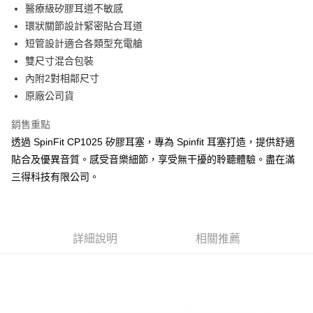
醫療級矽膠耳道不敏感
環狀關節設計緊密貼合耳道
短管設計適合各類型充電艙
雙尺寸混合包裝
內附2對相鄰尺寸
原廠公司貨
銷售重點
透過 SpinFit CP1025 矽膠耳塞，專為 Spinfit 耳塞打造，提供舒適
貼合及優異音質。感受音樂細節，享受無干擾的聆聽體驗。盡在滿
三得科技有限公司。
詳細說明
相關推薦