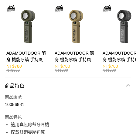
LINE Pay
Apple Pay
街口支付
悠遊付
ATM付款
ADAMOUTDOOR 隨
ADAMOUTDOOR 隨
ADAMOUTDOOR
身 機能冰鎮 手持風扇
身 機能冰鎮 手持風扇
身 機能冰鎮 手持
運送方式
掛繩
掛繩
掛繩
NT$780
NT$780
NT$780
NT$890
NT$890
NT$890
付款後全家取貨
免運費
商品特色
付款後7-11取貨
商品編號
免運費
10056881
宅配
商品特色
每筆NT$130，滿NT$399(含以上)免運費
適用真無線藍牙耳機
配戴舒適零壓迫感