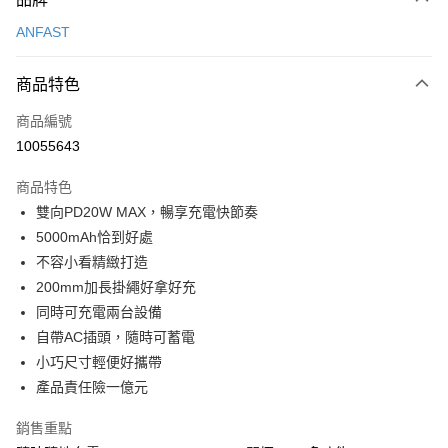
付款後7-11取貨
ANFAST
免運費
商品特色
宅配
每筆NT$130，滿NT$399(含以上)免運費
商品編號
10055643
商品特色
雙向PD20W MAX，暢享充電快節奏
5000mAh恰到好處
不容小看精緻打造
200mm加長掛繩好拿好充
同時可充電兩台設備
自帶AC插頭，隨時可蓄電
小巧尺寸輕便好攜帶
產品責任險一億元
銷售重點