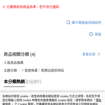
※ 已實際收到商品為準，恕不另行通知
顯示電腦版詳細說明
客服
商品相關分類 (4)
查看全部
人氣商品推薦
主題分類
⚡ 旅遊無憂｜假期出遊前哨站
本分類熱銷
全站排行
本網站中使用 cookie，欲查詢有關本網站使用 cookie 方式之詳情，及若您不希
熱門標籤
望在電腦上使用 cookie 時應如何變更電腦的 cookie 設定，請參閱本網站「
隱私
權條款
」之 Cookie 聲明。您繼續使用本網站即表示您同意本公司得按本網站使