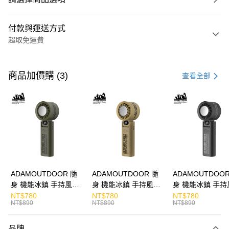
付款與運送方式
超取免運費
付款方式
信用卡一次付款
商品加價購 (3)
查看全部
LINE Pay
Apple Pay
街口支付
悠遊付
ATM付款
ADAMOUTDOOR 隨
ADAMOUTDOOR 隨
ADAMOUTDOOR
身 機能冰鎮 手持風扇
身 機能冰鎮 手持風扇
身 機能冰鎮 手持
運送方式
掛繩
掛繩
掛繩
NT$780
NT$780
NT$780
NT$890
NT$890
NT$890
付款後全家取貨
免運費
品牌