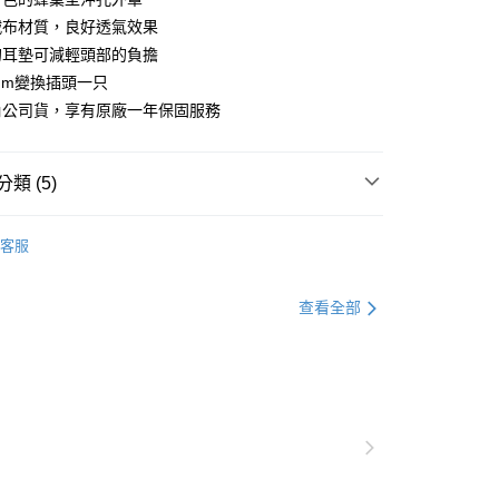
絨布材質，良好透氣效果
的耳墊可減輕頭部的負擔
3mm變換插頭一只
角公司貨，享有原廠一年保固服務
類 (5)
客服
▶️ 有線耳機
查看全部
🏯 鐵三角｜來自日本帶來感動
💰1000元 ▶️ 2000元