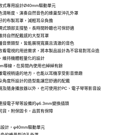
放式專用設計Ø40mm驅動單元
色清晰度、演奏自然音色的蜂巢型沖孔外罩
家取貨
好的布製耳罩，減輕耳朵負擔
調式頭部支撐墊，長時間聆聽也可保舒適
維持自然配戴感的大型耳罩
1取貨
種音樂類型，皆能展現寬廣且清澈的音色
收看電視的用途需求，將本製品設計為不容易對耳朵造
、維持機體輕量化的設計
30，滿NT$399(含以上)免運費
.0m導線，在房間內使用也綽綽有餘
離電視稍遠的地方，也能以耳機享受影音樂趣
朵角度所設計的造型能讓您舒適的配戴
視及隨身播放器以外，也可使用於PC、電子琴等影音設
連接電子琴等設備的φ6.3mm變換插頭
司貨，附保固卡，品質有保障
設計，φ40mm驅動單元
音色的蜂巢型沖孔外罩