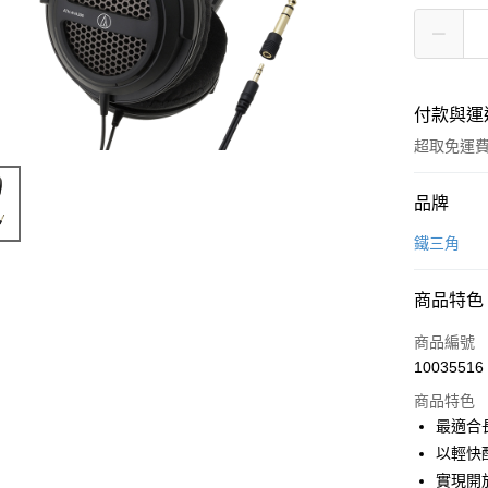
付款與運
超取免運
付款方式
品牌
信用卡一
鐵三角
LINE Pay
商品特色
Apple Pay
商品編號
街口支付
10035516
商品特色
悠遊付
最適合
ATM付款
以輕快
實現開