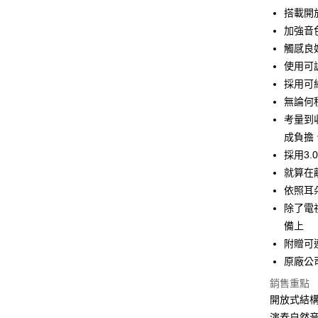
搭載開
運送方式
加強音
付款後全
觸感良
免運費
使用可
採用可
付款後7-1
無論何
免運費
考量到
宅配
成負擔
每筆NT$1
採用3
就算在
依照耳
除了電
備上
附贈可
原廠公
銷售重點
開放式結構
演奏自然