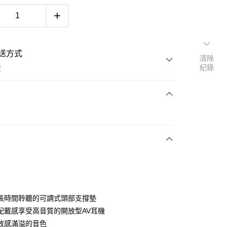
送方式
清除
紀錄
費
次付款
長時間聆聽的可調式頭部支撐墊
配戴感享受高音質的開放型AV耳機
放感滿溢的音色